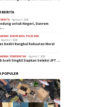
 BERITA
,
BERITA
Agustus 7, 2026
andung untuk Negeri, Danrem
a…
DAERAH
,
KEDIRI RAYA
,
POLRI DAN
Agustus 7, 2026
es Kediri Rangkul Kekuatan Moral
DAERAH
,
PEMERINTAH
Agustus 7, 2026
 Aceh Singkil Siapkan Seleksi JPT …
A POPULER