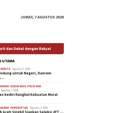
JUMAT, 7 AGUSTUS 2026
akyat
Kapolres Kediri Rangkul Kekuatan Moral Masyaraka
A UTAMA
,
BERITA
Agustus 7, 2026
andung untuk Negeri, Danrem
a…
DAERAH
,
KEDIRI RAYA
,
POLRI DAN
Agustus 7, 2026
es Kediri Rangkul Kekuatan Moral
DAERAH
,
PEMERINTAH
Agustus 7, 2026
 Aceh Singkil Siapkan Seleksi JPT …