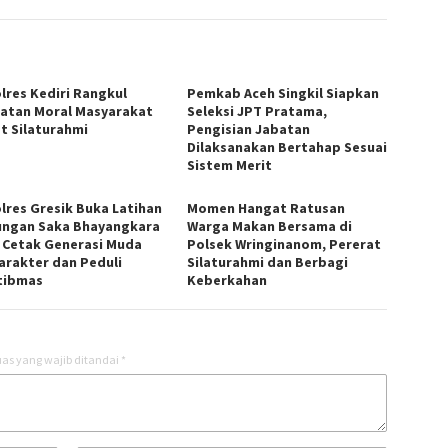
lres Kediri Rangkul
Pemkab Aceh Singkil Siapkan
atan Moral Masyarakat
Seleksi JPT Pratama,
t Silaturahmi
Pengisian Jabatan
Dilaksanakan Bertahap Sesuai
Sistem Merit
lres Gresik Buka Latihan
Momen Hangat Ratusan
ngan Saka Bhayangkara
Warga Makan Bersama di
, Cetak Generasi Muda
Polsek Wringinanom, Pererat
arakter dan Peduli
Silaturahmi dan Berbagi
tibmas
Keberkahan
as yang wajib ditandai
*