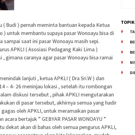
TOPIK
 ( Budi ) pernah meminta bantuan kepada Ketua
TA
to ) untuk membantu supaya pasar Wonoayu bisa di
na sampai saat ini pasar Wonoayu masih sepi.
BE
rus APKLI ( Asosiasi Pedagang Kaki Lima )
BE
 , gimana caranya agar pasar Wonoayu bisa ramai
NI
DI
enindak lanjuti , ketua APKLI ( Dra Sri.W ) dan
 14 – 4- 26 meninjau lokasi , setelah itu rombongan
alam diskusi tersebut , pihak APKLI mengutarakan
akukan di pasar tersebut, akhirnya semua yang hadir
i gagas oleh APKLI, untuk meramaikan pasar
n acara bertajuk ” GEBYAR PASAR WONOAYU ”
u dekat akan di bahas oleh semua pengurus APKLI,