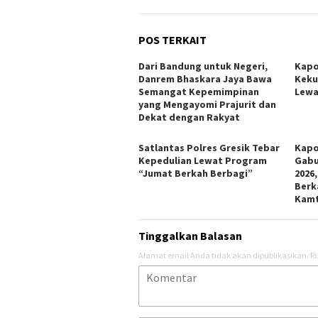
POS TERKAIT
Dari Bandung untuk Negeri,
Kapo
Danrem Bhaskara Jaya Bawa
Keku
Semangat Kepemimpinan
Lewa
yang Mengayomi Prajurit dan
Dekat dengan Rakyat
Satlantas Polres Gresik Tebar
Kapo
Kepedulian Lewat Program
Gabu
“Jumat Berkah Berbagi”
2026
Berk
Kam
Tinggalkan Balasan
Alamat email Anda tidak akan dipublikasikan.
Ru