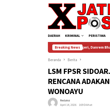
Loncat
ke
konten
DAERAH
KRIMINAL
PERISTIWA
Dari Bandung untuk Negeri, Danrem Bhaskara Jaya Bawa Seman
Breaking News
Beranda
Berita
LSM FPSR SIDOAR
RENCANA ADAKAN 
WONOAYU
Redaksi
April 14, 2026
169 Dilihat