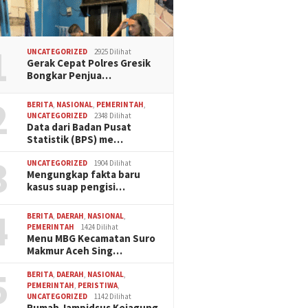
1
UNCATEGORIZED
2925 Dilihat
Gerak Cepat Polres Gresik
Bongkar Penjua…
2
BERITA
,
NASIONAL
,
PEMERINTAH
,
UNCATEGORIZED
2348 Dilihat
Data dari Badan Pusat
Statistik (BPS) me…
3
UNCATEGORIZED
1904 Dilihat
Mengungkap fakta baru
kasus suap pengisi…
4
BERITA
,
DAERAH
,
NASIONAL
,
PEMERINTAH
1424 Dilihat
Menu MBG Kecamatan Suro
Makmur Aceh Sing…
5
BERITA
,
DAERAH
,
NASIONAL
,
PEMERINTAH
,
PERISTIWA
,
UNCATEGORIZED
1142 Dilihat
Rumah Jampidsus Kejagung