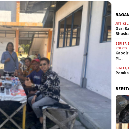
RAGAM
ARTIKEL
Dari B
Bhask
BERITA
,
POLRES
Kapolr
M…
BERITA
,
Pemkab
BERIT