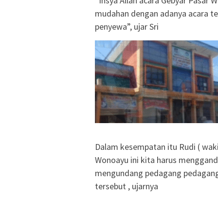
“Insya Allah acara Gebyar Pasar
mudahan dengan adanya acara ter
penyewa”, ujar Sri
Dalam kesempatan itu Rudi ( waki
Wonoayu ini kita harus mengganden
mengundang pedagang pedagang 
tersebut , ujarnya