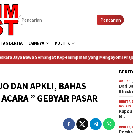
Pencarian
TAG BERITA
LAINNYA
POLITIK
gat Kepemimpinan yang Mengayomi Prajurit dan Dekat dengan R
BERIT
ARTIKEL
JO DAN APKLI, BAHAS
Dari B
Bhask
ACARA ” GEBYAR PASAR
BERITA
,
POLRES
Kapolr
M…
BERITA
,
Pemkab