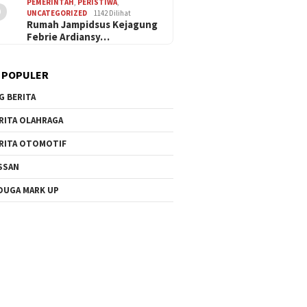
5
PEMERINTAH
,
PERISTIWA
,
UNCATEGORIZED
1142 Dilihat
Rumah Jampidsus Kejagung
Febrie Ardiansy…
 POPULER
G BERITA
RITA OLAHRAGA
RITA OTOMOTIF
SSAN
DUGA MARK UP