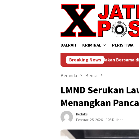
Loncat
ke
konten
DAERAH
KRIMINAL
PERISTIWA
en Hangat Ratusan Warga Makan Bersama di Polsek Wringinanom,
Breaking News
Beranda
Berita
LMND Serukan La
Menangkan Panca
Redaksi
Februari 25, 2026
108 Dilihat