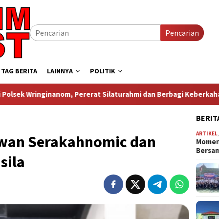
Pencarian
TAG BERITA
LAINNYA
POLITIK
 Pererat Silaturahmi dan Berbagi Keberkahan
Lepas Bal
BERIT
ARTIKEL
wan Serakahnomic dan
Momen
Bersa
sila