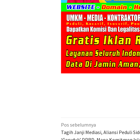
Navigasi
Pos sebelumnya
pos
Tagih Janji Mediasi, Aliansi Peduli Si
‘Geruduk’ DPRD, Mana Komitmen Isl