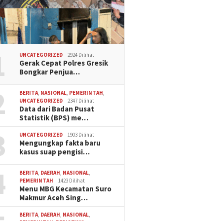
1
UNCATEGORIZED
2924 Dilihat
Gerak Cepat Polres Gresik
Bongkar Penjua…
2
BERITA
,
NASIONAL
,
PEMERINTAH
,
UNCATEGORIZED
2347 Dilihat
Data dari Badan Pusat
Statistik (BPS) me…
3
UNCATEGORIZED
1903 Dilihat
Mengungkap fakta baru
kasus suap pengisi…
4
BERITA
,
DAERAH
,
NASIONAL
,
PEMERINTAH
1423 Dilihat
Menu MBG Kecamatan Suro
Makmur Aceh Sing…
BERITA
,
DAERAH
,
NASIONAL
,