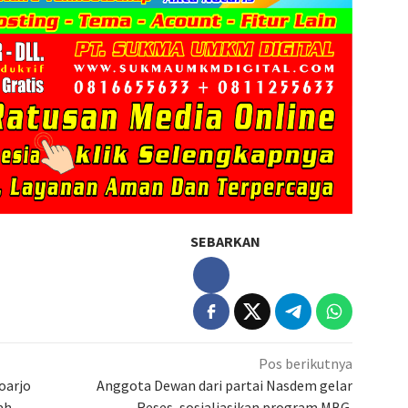
SEBARKAN
Pos berikutnya
doarjo
Anggota Dewan dari partai Nasdem gelar
ah
Reses, sosialiasikan program MBG.