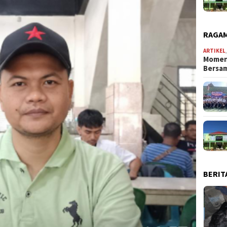
RAGAM
ARTIKEL
Momen
Bersa
BERIT