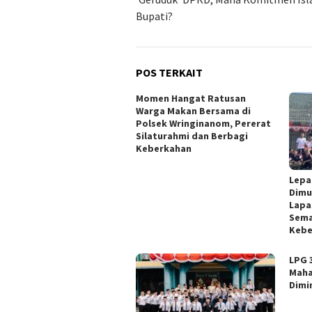
Bupati?
POS TERKAIT
Momen Hangat Ratusan
Warga Makan Bersama di
Polsek Wringinanom, Pererat
Silaturahmi dan Berbagi
Keberkahan
Lepa
Dimu
Lapa
Sema
Keb
LPG 
Maha
Dimin