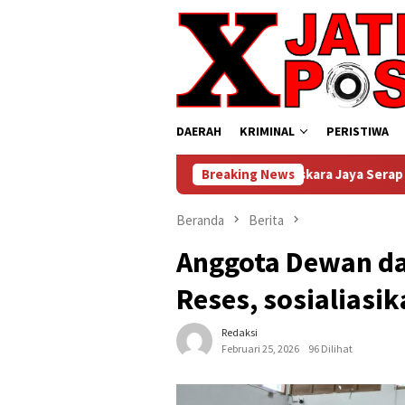
Loncat
ke
konten
DAERAH
KRIMINAL
PERISTIWA
ntuk Nusantara, Danrem Bhaskara Jaya Serap Nilai Kepemimpinan 
Breaking News
Beranda
Berita
Anggota Dewan da
Reses, sosialiasi
Redaksi
Februari 25, 2026
96 Dilihat