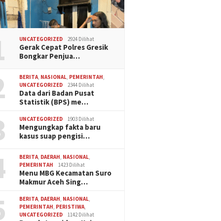
1
UNCATEGORIZED
2924 Dilihat
Gerak Cepat Polres Gresik
Bongkar Penjua…
2
BERITA
,
NASIONAL
,
PEMERINTAH
,
UNCATEGORIZED
2344 Dilihat
Data dari Badan Pusat
Statistik (BPS) me…
3
UNCATEGORIZED
1903 Dilihat
Mengungkap fakta baru
kasus suap pengisi…
4
BERITA
,
DAERAH
,
NASIONAL
,
PEMERINTAH
1423 Dilihat
Menu MBG Kecamatan Suro
Makmur Aceh Sing…
5
BERITA
,
DAERAH
,
NASIONAL
,
PEMERINTAH
,
PERISTIWA
,
UNCATEGORIZED
1142 Dilihat