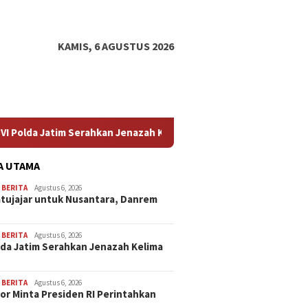
KAMIS, 6 AGUSTUS 2026
kan Jenazah Kelima Korban KM Mutiara Sentosa II
Profes
A UTAMA
,
BERITA
Agustus 6, 2026
atujajar untuk Nusantara, Danrem
,
BERITA
Agustus 6, 2026
lda Jatim Serahkan Jenazah Kelima
,
BERITA
Agustus 6, 2026
or Minta Presiden RI Perintahkan