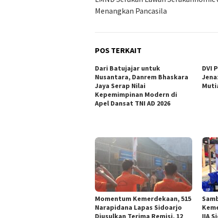
pos
Menangkan Pancasila
POS TERKAIT
Dari Batujajar untuk
DVI 
Nusantara, Danrem Bhaskara
Jena
Jaya Serap Nilai
Muti
Kepemimpinan Modern di
Apel Dansat TNI AD 2026
Momentum Kemerdekaan, 515
Samb
Narapidana Lapas Sidoarjo
Keme
Diusulkan Terima Remisi, 12
IIA 