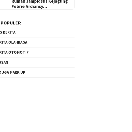
Rumah Jampidsus Kejagung
Febrie Ardiansy…
 POPULER
G BERITA
RITA OLAHRAGA
RITA OTOMOTIF
SSAN
DUGA MARK UP