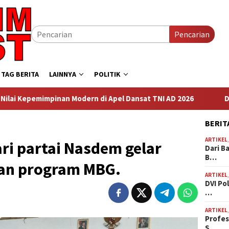
Pencarian
TAG BERITA
LAINNYA
POLITIK
Modern di Apel Dansat TNI AD 2026
DVI Polda Jatim Serah
BERIT
ARTIKEL
ri partai Nasdem gelar
Dari B
B…
kan program MBG.
ARTIKEL
DVI Po
…
ARTIKEL
Profes
S…