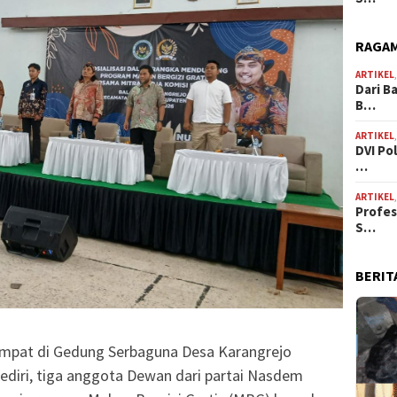
RAGAM
ARTIKEL
Dari B
B…
ARTIKEL
DVI Po
…
ARTIKEL
Profes
S…
BERIT
tempat di Gedung Serbaguna Desa Karangrejo
iri, tiga anggota Dewan dari partai Nasdem