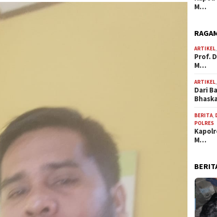
M…
RAGAM
ARTIKEL
Prof. 
M…
ARTIKEL
Dari B
Bhask
BERITA
,
POLRES
Kapolr
M…
BERIT