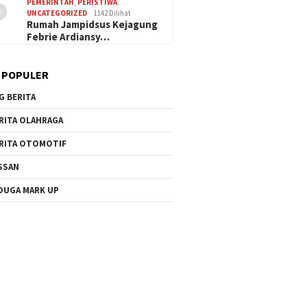
5
PEMERINTAH
,
PERISTIWA
,
UNCATEGORIZED
1142 Dilihat
Rumah Jampidsus Kejagung
Febrie Ardiansy…
 POPULER
G BERITA
RITA OLAHRAGA
RITA OTOMOTIF
SSAN
DUGA MARK UP