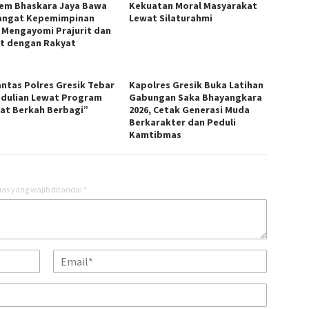
em Bhaskara Jaya Bawa
Kekuatan Moral Masyarakat
ngat Kepemimpinan
Lewat Silaturahmi
 Mengayomi Prajurit dan
t dengan Rakyat
antas Polres Gresik Tebar
Kapolres Gresik Buka Latihan
dulian Lewat Program
Gabungan Saka Bhayangkara
at Berkah Berbagi”
2026, Cetak Generasi Muda
Berkarakter dan Peduli
Kamtibmas
as yang wajib ditandai
*