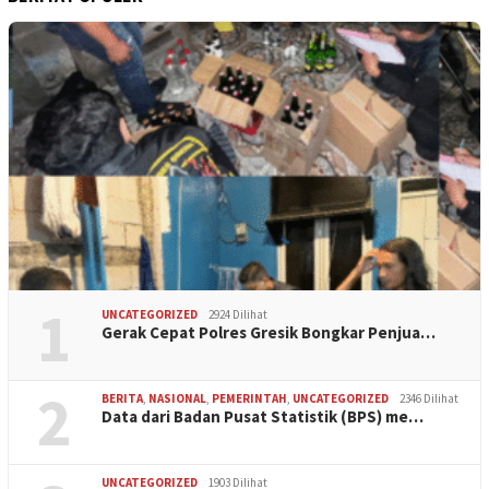
1
UNCATEGORIZED
2924 Dilihat
Gerak Cepat Polres Gresik Bongkar Penjua…
2
BERITA
,
NASIONAL
,
PEMERINTAH
,
UNCATEGORIZED
2346 Dilihat
Data dari Badan Pusat Statistik (BPS) me…
UNCATEGORIZED
1903 Dilihat