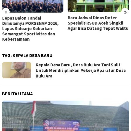
«
»
Baca Jadwal Dinas Doter
PT Bank Syariah Aceh Singkil
Spesialis RSUD Aceh Singkil
peringati Hut ke 53 Semoga
Agar Bisa Datang Tepat Waktu
Bank Aceh Tetap Amanah
TAG:
KEPALA DESA BARU
Kepala Desa Baru, Desa Bulu Ara Tani Sulit
Untuk Mendisiplinkan Pekerja Aparatur Desa
Bulu Ara
BERITA UTAMA