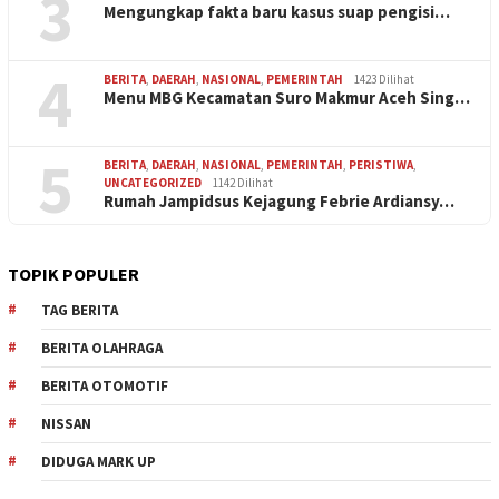
3
Mengungkap fakta baru kasus suap pengisi…
4
BERITA
,
DAERAH
,
NASIONAL
,
PEMERINTAH
1423 Dilihat
Menu MBG Kecamatan Suro Makmur Aceh Sing…
5
BERITA
,
DAERAH
,
NASIONAL
,
PEMERINTAH
,
PERISTIWA
,
UNCATEGORIZED
1142 Dilihat
Rumah Jampidsus Kejagung Febrie Ardiansy…
TOPIK POPULER
TAG BERITA
BERITA OLAHRAGA
BERITA OTOMOTIF
NISSAN
DIDUGA MARK UP