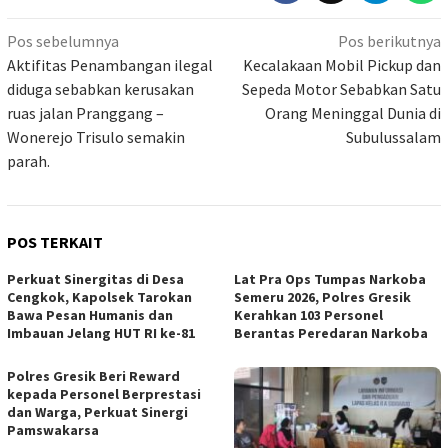
Navigasi
Pos sebelumnya
Pos berikutnya
pos
Aktifitas Penambangan ilegal
Kecalakaan Mobil Pickup dan
diduga sebabkan kerusakan
Sepeda Motor Sebabkan Satu
ruas jalan Pranggang –
Orang Meninggal Dunia di
Wonerejo Trisulo semakin
Subulussalam
parah.
POS TERKAIT
Perkuat Sinergitas di Desa
Lat Pra Ops Tumpas Narkoba
Cengkok, Kapolsek Tarokan
Semeru 2026, Polres Gresik
Bawa Pesan Humanis dan
Kerahkan 103 Personel
Imbauan Jelang HUT RI ke-81
Berantas Peredaran Narkoba
Polres Gresik Beri Reward
kepada Personel Berprestasi
dan Warga, Perkuat Sinergi
Pamswakarsa