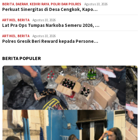
BERITA
,
DAERAH
,
KEDIRI RAYA
,
POLRI DAN POLRES
Agustus 10, 2026
Perkuat Sinergitas di Desa Cengkok, Kapo…
ARTIKEL
,
BERITA
Agustus 10, 2026
Lat Pra Ops Tumpas Narkoba Semeru 2026, …
ARTIKEL
,
BERITA
Agustus 10, 2026
Polres Gresik Beri Reward kepada Persone…
BERITA POPULER