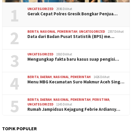
1
UNCATEGORIZED
2936 Dilihat
Gerak Cepat Polres Gresik Bongkar Penjua…
2
BERITA
,
NASIONAL
,
PEMERINTAH
,
UNCATEGORIZED
2357 Dilihat
Data dari Badan Pusat Statistik (BPS) me…
3
UNCATEGORIZED
1910 Dilihat
Mengungkap fakta baru kasus suap pengisi…
4
BERITA
,
DAERAH
,
NASIONAL
,
PEMERINTAH
1426 Dilihat
Menu MBG Kecamatan Suro Makmur Aceh Sing…
5
BERITA
,
DAERAH
,
NASIONAL
,
PEMERINTAH
,
PERISTIWA
,
UNCATEGORIZED
1145 Dilihat
Rumah Jampidsus Kejagung Febrie Ardiansy…
TOPIK POPULER