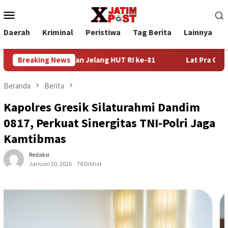
Loncat
Menu
ke
Mobile
konten
Daerah
Kriminal
Peristiwa
Tag Berita
Lainnya
P
s dan Imbauan Jelang HUT RI ke-81
Breaking News
Lat Pra Ops Tumpas N
Beranda
Berita
Kapolres Gresik Silaturahmi Dandim
0817, Perkuat Sinergitas TNI-Polri Jaga
Kamtibmas
Redaksi
Januari 20, 2026
74 Dilihat