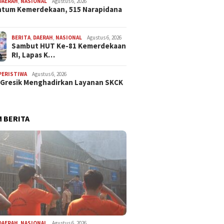
DAERAH
,
NASIONAL
Agustus 6, 2026
tum Kemerdekaan, 515 Narapidana
BERITA
,
DAERAH
,
NASIONAL
Agustus 6, 2026
Sambut HUT Ke-81 Kemerdekaan
RI, Lapas K…
PERISTIWA
Agustus 6, 2026
 Gresik Menghadirkan Layanan SKCK
 BERITA
DAERAH
,
NASIONAL
Agustus 6, 2026