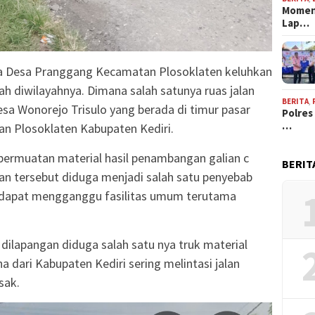
Momen
Lap…
rga Desa Pranggang Kecamatan Plosoklaten keluhkan
ah diwilayahnya. Dimana salah satunya ruas jalan
BERITA
,
a Wonorejo Trisulo yang berada di timur pasar
Polres
…
 Plosoklaten Kabupaten Kediri.
bermuatan material hasil penambangan galian c
BERIT
alan tersebut diduga menjadi salah satu penyebab
n dapat mengganggu fasilitas umum terutama
dilapangan diduga salah satu nya truk material
a dari Kabupaten Kediri sering melintasi jalan
sak.