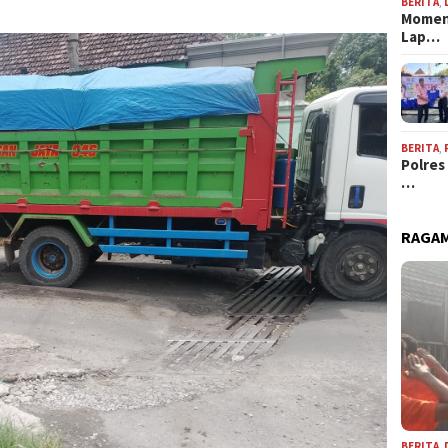
BERITA
,
Momen
Lap…
BERITA
,
Polres
…
RAGAM
BERITA
,