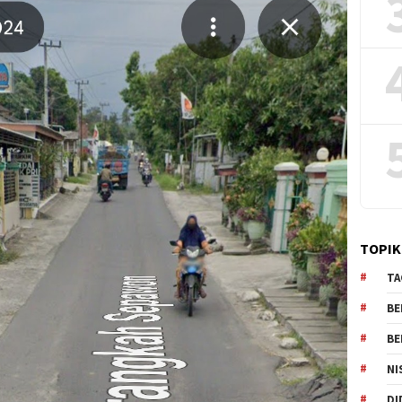
TOPIK
TA
BE
BE
NI
DI