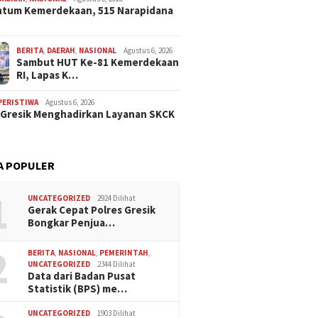
tum Kemerdekaan, 515 Narapidana
BERITA
,
DAERAH
,
NASIONAL
Agustus 6, 2026
Sambut HUT Ke-81 Kemerdekaan
RI, Lapas K…
PERISTIWA
Agustus 6, 2026
 Gresik Menghadirkan Layanan SKCK
A POPULER
1
UNCATEGORIZED
2924 Dilihat
Gerak Cepat Polres Gresik
Bongkar Penjua…
2
BERITA
,
NASIONAL
,
PEMERINTAH
,
UNCATEGORIZED
2344 Dilihat
Data dari Badan Pusat
Statistik (BPS) me…
UNCATEGORIZED
1903 Dilihat