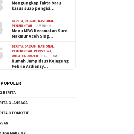
3
Mengungkap fakta baru
kasus suap pengisi…
4
BERITA
,
DAERAH
,
NASIONAL
,
PEMERINTAH
1423 Dilihat
Menu MBG Kecamatan Suro
Makmur Aceh Sing…
5
BERITA
,
DAERAH
,
NASIONAL
,
PEMERINTAH
,
PERISTIWA
,
UNCATEGORIZED
1142 Dilihat
Rumah Jampidsus Kejagung
Febrie Ardiansy…
 POPULER
G BERITA
RITA OLAHRAGA
RITA OTOMOTIF
SSAN
DUGA MARK UP