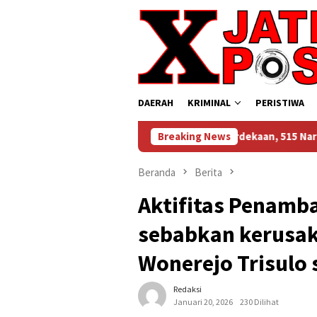
Loncat
ke
konten
DAERAH
KRIMINAL
PERISTIWA
omentum Kemerdekaan, 515 Narapidana Lapas Sidoarjo Diusulkan 
Breaking News
Beranda
Berita
Aktifitas Penamba
sebabkan kerusak
Wonerejo Trisulo
Redaksi
Januari 20, 2026
230 Dilihat