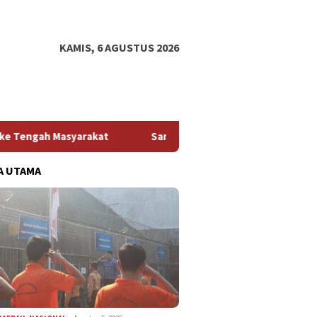
KAMIS, 6 AGUSTUS 2026
ambut HUT Ke-81 Kemerdekaan RI, Lapas Kelas IIA Sidoarjo Tebar
A UTAMA