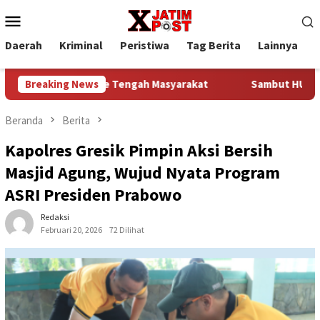
Loncat
Menu
ke
Mobile
konten
Daerah
Kriminal
Peristiwa
Tag Berita
Lainnya
P
li ke Tengah Masyarakat
Breaking News
Sambut HUT Ke-81 Kemerdekaan R
Beranda
Berita
Kapolres Gresik Pimpin Aksi Bersih
Masjid Agung, Wujud Nyata Program
ASRI Presiden Prabowo
Redaksi
Februari 20, 2026
72 Dilihat