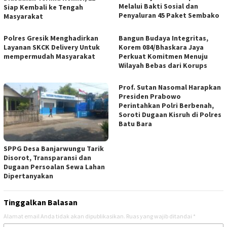
Melalui Bakti Sosial dan
Siap Kembali ke Tengah
Penyaluran 45 Paket Sembako
Masyarakat
Polres Gresik Menghadirkan
Bangun Budaya Integritas,
Layanan SKCK Delivery Untuk
Korem 084/Bhaskara Jaya
mempermudah Masyarakat
Perkuat Komitmen Menuju
Wilayah Bebas dari Korups
Prof. Sutan Nasomal Harapkan
Presiden Prabowo
Perintahkan Polri Berbenah,
Soroti Dugaan Kisruh di Polres
Batu Bara
SPPG Desa Banjarwungu Tarik
Disorot, Transparansi dan
Dugaan Persoalan Sewa Lahan
Dipertanyakan
Tinggalkan Balasan
Alamat email Anda tidak akan dipublikasikan.
Ruas yang wajib ditandai
*