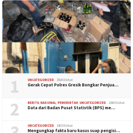
1
UNCATEGORIZED
2924 Dilihat
Gerak Cepat Polres Gresik Bongkar Penjua…
2
BERITA
,
NASIONAL
,
PEMERINTAH
,
UNCATEGORIZED
2344 Dilihat
Data dari Badan Pusat Statistik (BPS) me…
3
UNCATEGORIZED
1903 Dilihat
Mengungkap fakta baru kasus suap pengisi…