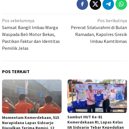
Navigasi
Pos sebelumnya
Pos berikutnya
pos
Samsat Bangil Imbau Warga
Pererat Silaturahmi di Bulan
Waspada Beli Motor Bekas,
Ramadan, Kapolres Gresik
Pastikan Faktur dan Identitas
Imbau Kamtibmas
Pemilik Jelas
POS TERKAIT
Sambut HUT Ke-81
Momentum Kemerdekaan, 515
Kemerdekaan RI, Lapas Kelas
Narapidana Lapas Sidoarjo
IIA Sidoarjo Tebar Kepedulian
Diusulkan Terima Remisi, 12