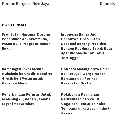
Korban Banjir di Pidie Jaya
Dilantik,
POS TERKAIT
Prof Sutan Nasomal Dorong
Indonesia Hanya Jadi
Pendidikan Advokat Muda,
Penonton, Prof. Sutan
PAMID Buka Program Rumah
Nasomal Dorong Presiden
Hukum
Bangun Roadmap Sepak Bola
Agar Indonesia Tak Terus
Tertinggal
Dampingi Kunker Menko
Polresta Malang Kota Gelar
Muhaimin ke Gresik, Kapolres
Bakkes Ajak Warga Makan
Gresik Beri Pesan untuk
Bersama dan Periksa
Generasi Muda
Kesehatan Gratis
Penerbangan Perintis Untuk
Kolaborasi Keamanan
Aceh Singkil, Medan , Kembali
Perusahaan dan Polisi
Layani Masyarakat
Gagalkan Pencurian Kabel
Tembaga di Kawasan Industri
Gresik