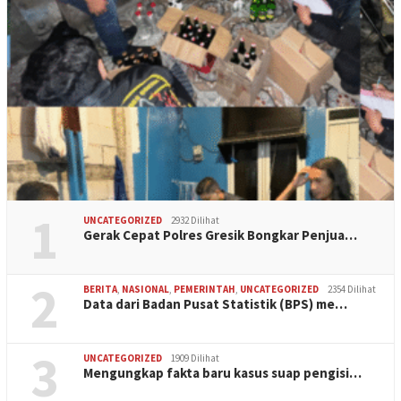
1
UNCATEGORIZED
2932 Dilihat
Gerak Cepat Polres Gresik Bongkar Penjua…
2
BERITA
,
NASIONAL
,
PEMERINTAH
,
UNCATEGORIZED
2354 Dilihat
Data dari Badan Pusat Statistik (BPS) me…
3
UNCATEGORIZED
1909 Dilihat
Mengungkap fakta baru kasus suap pengisi…