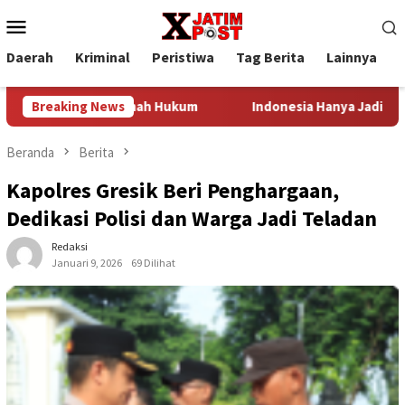
Loncat
Menu
ke
Mobile
konten
Daerah
Kriminal
Peristiwa
Tag Berita
Lainnya
P
 Program Rumah Hukum
Breaking News
Indonesia Hanya Jadi Penonton, P
Beranda
Berita
Kapolres Gresik Beri Penghargaan,
Dedikasi Polisi dan Warga Jadi Teladan
Redaksi
Januari 9, 2026
69 Dilihat