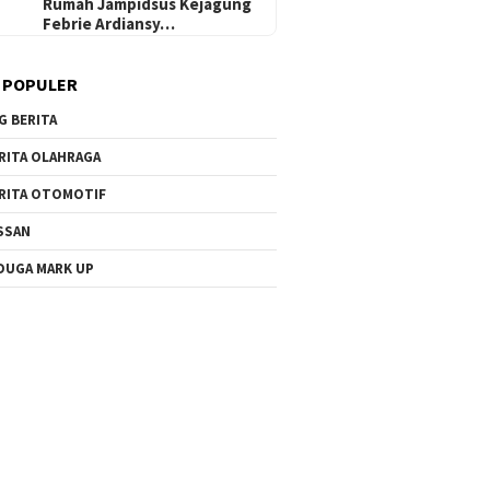
Rumah Jampidsus Kejagung
Febrie Ardiansy…
 POPULER
G BERITA
RITA OLAHRAGA
RITA OTOMOTIF
SSAN
DUGA MARK UP