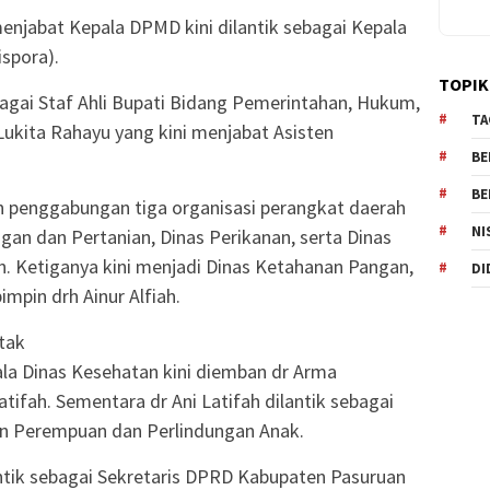
njabat Kepala DPMD kini dilantik sebagai Kepala
spora).
TOPIK
agai Staf Ahli Bupati Bidang Pemerintahan, Hukum,
TA
Lukita Rahayu yang kini menjabat Asisten
BE
BE
 penggabungan tiga organisasi perangkat daerah
NI
gan dan Pertanian, Dinas Perikanan, serta Dinas
 Ketiganya kini menjadi Dinas Ketahanan Pangan,
DI
impin drh Ainur Alfiah.
tak
ala Dinas Kesehatan kini diemban dr Arma
tifah. Sementara dr Ani Latifah dilantik sebagai
an Perempuan dan Perlindungan Anak.
lantik sebagai Sekretaris DPRD Kabupaten Pasuruan