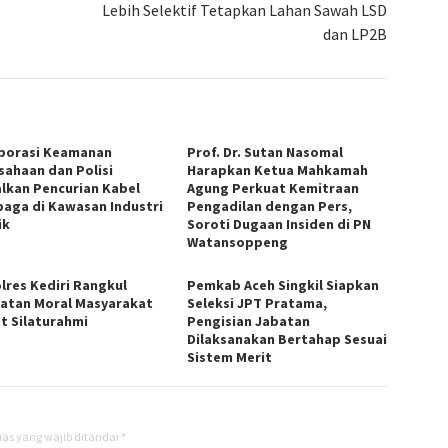
Lebih Selektif Tetapkan Lahan Sawah LSD
dan LP2B
borasi Keamanan
Prof. Dr. Sutan Nasomal
sahaan dan Polisi
Harapkan Ketua Mahkamah
lkan Pencurian Kabel
Agung Perkuat Kemitraan
aga di Kawasan Industri
Pengadilan dengan Pers,
ik
Soroti Dugaan Insiden di PN
Watansoppeng
lres Kediri Rangkul
Pemkab Aceh Singkil Siapkan
atan Moral Masyarakat
Seleksi JPT Pratama,
t Silaturahmi
Pengisian Jabatan
Dilaksanakan Bertahap Sesuai
Sistem Merit
as yang wajib ditandai
*