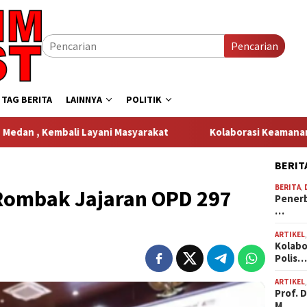
Pencarian
TAG BERITA
LAINNYA
POLITIK
 Layani Masyarakat
Kolaborasi Keamanan Perusahaan dan 
BERIT
BERITA
,
Rombak Jajaran OPD 297
Penerb
…
ARTIKEL
Kolabo
Polis
ARTIKEL
Prof. 
M…