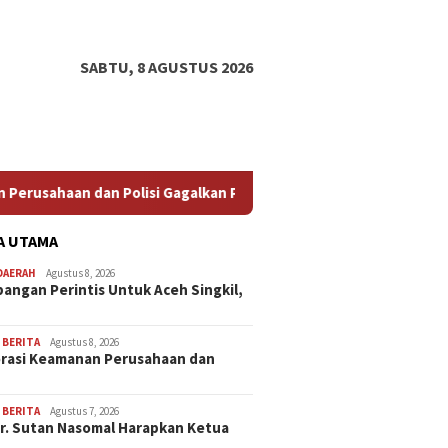
SABTU, 8 AGUSTUS 2026
Polisi Gagalkan Pencurian Kabel Tembaga di Kawasan Industri Gr
A UTAMA
DAERAH
Agustus 8, 2026
angan Perintis Untuk Aceh Singkil,
,
BERITA
Agustus 8, 2026
rasi Keamanan Perusahaan dan
…
,
BERITA
Agustus 7, 2026
Dr. Sutan Nasomal Harapkan Ketua