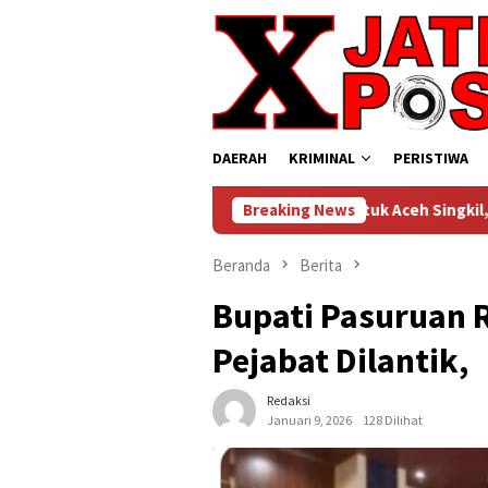
Loncat
ke
konten
DAERAH
KRIMINAL
PERISTIWA
Penerbangan Perintis Untuk Aceh Singkil, Medan , Kembali
Breaking News
Beranda
Berita
Bupati Pasuruan 
Pejabat Dilantik,
Redaksi
Januari 9, 2026
128 Dilihat