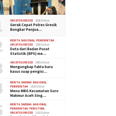
1
UNCATEGORIZED
2928 Dilihat
Gerak Cepat Polres Gresik
Bongkar Penjua…
2
BERITA
,
NASIONAL
,
PEMERINTAH
,
UNCATEGORIZED
2350 Dilihat
Data dari Badan Pusat
Statistik (BPS) me…
3
UNCATEGORIZED
1905 Dilihat
Mengungkap fakta baru
kasus suap pengisi…
4
BERITA
,
DAERAH
,
NASIONAL
,
PEMERINTAH
1425 Dilihat
Menu MBG Kecamatan Suro
Makmur Aceh Sing…
5
BERITA
,
DAERAH
,
NASIONAL
,
PEMERINTAH
,
PERISTIWA
,
UNCATEGORIZED
1142 Dilihat