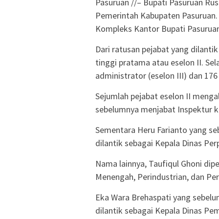
Pasuruan //– Bupati Pasuruan Rus
Pemerintah Kabupaten Pasuruan. P
Kompleks Kantor Bupati Pasuruan,
Dari ratusan pejabat yang dilanti
tinggi pratama atau eselon II. Sel
administrator (eselon III) dan 17
Sejumlah pejabat eselon II menga
sebelumnya menjabat Inspektur ki
Sementara Heru Farianto yang se
dilantik sebagai Kepala Dinas Pe
Nama lainnya, Taufiqul Ghoni dip
Menengah, Perindustrian, dan Pe
Eka Wara Brehaspati yang sebelu
dilantik sebagai Kepala Dinas P