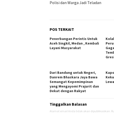
Polisi dan Warga Jadi Teladan
POS TERKAIT
Penerbangan Perintis Untuk
Kola
Aceh Singkil, Medan , Kembali
Peru
Layani Masyarakat
Gaga
Temb
Gres
Dari Bandung untuk Negeri,
Kapo
Danrem Bhaskara Jaya Bawa
Keku
Semangat Kepemimpinan
Lewa
yang Mengayomi Prajurit dan
Dekat dengan Rakyat
Tinggalkan Balasan
Alamat email Anda tidak akan dipublikasikan.
Ru