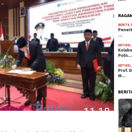
RAGAM
BERITA
,
Penerb
…
ARTIKEL
Kolabo
Polis
ARTIKEL
Prof. 
M…
BERIT