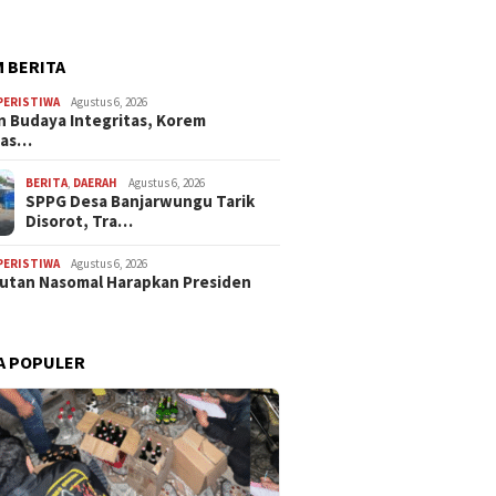
 BERITA
PERISTIWA
Agustus 6, 2026
 Budaya Integritas, Korem
has…
BERITA
,
DAERAH
Agustus 6, 2026
SPPG Desa Banjarwungu Tarik
Disorot, Tra…
PERISTIWA
Agustus 6, 2026
Sutan Nasomal Harapkan Presiden
A POPULER