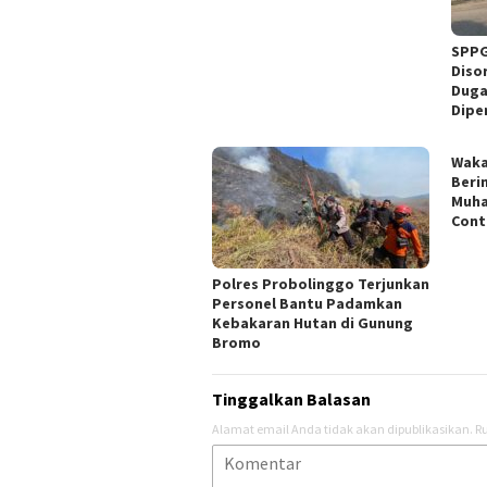
SPPG
Diso
Duga
Dipe
Waka
Beri
Muha
Cont
Polres Probolinggo Terjunkan
Personel Bantu Padamkan
Kebakaran Hutan di Gunung
Bromo
Tinggalkan Balasan
Alamat email Anda tidak akan dipublikasikan.
Ru