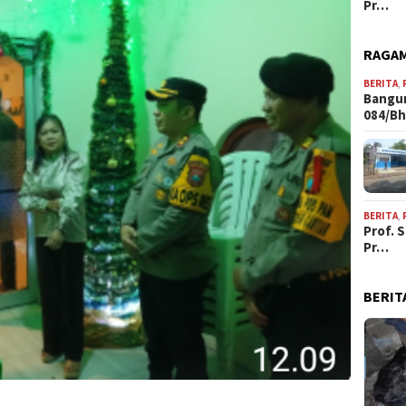
Pr…
RAGAM
BERITA
,
Bangun
084/B
BERITA
,
Prof. 
Pr…
BERIT