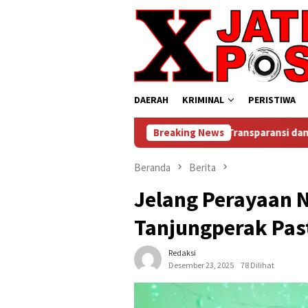
Loncat
ke
konten
DAERAH
KRIMINAL
PERISTIWA
 Banjarwungu Tarik Disorot, Transparansi dan Dugaan Persoala
Breaking News
Beranda
Berita
Jelang Perayaan N
Tanjungperak Pas
Redaksi
Desember 23, 2025
78 Dilihat