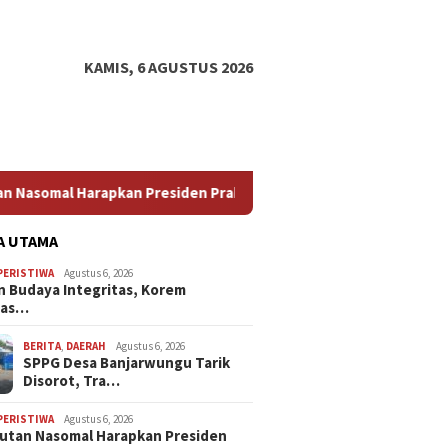
KAMIS, 6 AGUSTUS 2026
n Presiden Prabowo Perintahkan Polri Berbenah, Soroti Dugaan K
A UTAMA
PERISTIWA
Agustus 6, 2026
 Budaya Integritas, Korem
has…
BERITA
,
DAERAH
Agustus 6, 2026
SPPG Desa Banjarwungu Tarik
Disorot, Tra…
PERISTIWA
Agustus 6, 2026
Sutan Nasomal Harapkan Presiden