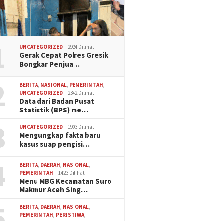
1
UNCATEGORIZED
2924 Dilihat
Gerak Cepat Polres Gresik
Bongkar Penjua…
2
BERITA
,
NASIONAL
,
PEMERINTAH
,
UNCATEGORIZED
2342 Dilihat
Data dari Badan Pusat
Statistik (BPS) me…
3
UNCATEGORIZED
1903 Dilihat
Mengungkap fakta baru
kasus suap pengisi…
4
BERITA
,
DAERAH
,
NASIONAL
,
PEMERINTAH
1423 Dilihat
Menu MBG Kecamatan Suro
Makmur Aceh Sing…
5
BERITA
,
DAERAH
,
NASIONAL
,
PEMERINTAH
,
PERISTIWA
,