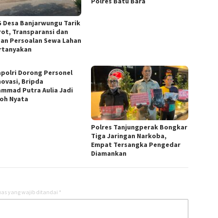
Polres Batu Bara
 Desa Banjarwungu Tarik
rot, Transparansi dan
an Persoalan Sewa Lahan
rtanyakan
polri Dorong Personel
novasi, Bripda
mmad Putra Aulia Jadi
oh Nyata
Polres Tanjungperak Bongkar
Tiga Jaringan Narkoba,
Empat Tersangka Pengedar
Diamankan
as yang wajib ditandai
*