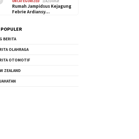
UNCATEGORIZED
1142 Dilihat
Rumah Jampidsus Kejagung
Febrie Ardiansy…
 POPULER
G BERITA
RITA OLAHRAGA
RITA OTOMOTIF
W ZEALAND
JAHATAN