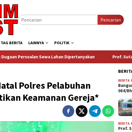
Pencarian
TAG BERITA
LAINNYA
POLITIK
n Sewa Lahan Dipertanyakan
Prof. Sutan Nasomal Harapka
BERIT
BERITA
,
atal Polres Pelabuhan
Bangun
084/B
tikan Keamanan Gereja*
BERITA
,
Prof. 