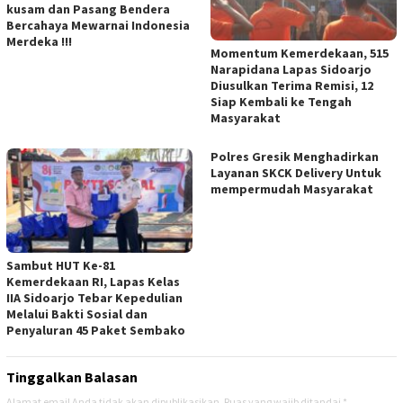
kusam dan Pasang Bendera
Bercahaya Mewarnai Indonesia
Merdeka !!!
Momentum Kemerdekaan, 515
Narapidana Lapas Sidoarjo
Diusulkan Terima Remisi, 12
Siap Kembali ke Tengah
Masyarakat
Polres Gresik Menghadirkan
Layanan SKCK Delivery Untuk
mempermudah Masyarakat
Sambut HUT Ke-81
Kemerdekaan RI, Lapas Kelas
IIA Sidoarjo Tebar Kepedulian
Melalui Bakti Sosial dan
Penyaluran 45 Paket Sembako
Tinggalkan Balasan
Alamat email Anda tidak akan dipublikasikan.
Ruas yang wajib ditandai
*