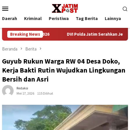
Loncat
Menu
ke
Mobile
konten
Daerah
Kriminal
Peristiwa
Tag Berita
Lainnya
P
TNI AD 2026
Breaking News
DVI Polda Jatim Serahkan Jenazah Kelima Kor
Beranda
Berita
Guyub Rukun Warga RW 04 Desa Doko,
Kerja Bakti Rutin Wujudkan Lingkungan
Bersih dan Asri
Redaksi
Mei 17, 2026
115 Dilihat