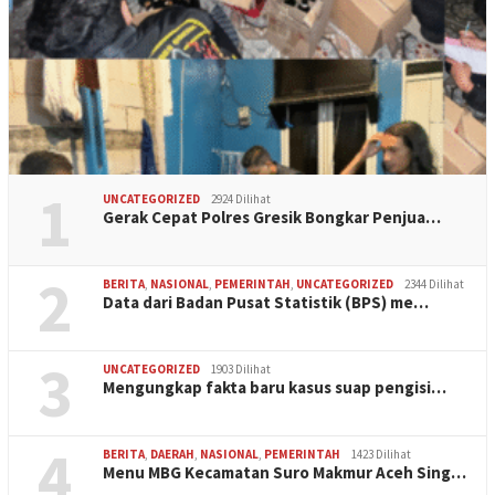
1
UNCATEGORIZED
2924 Dilihat
Gerak Cepat Polres Gresik Bongkar Penjua…
2
BERITA
,
NASIONAL
,
PEMERINTAH
,
UNCATEGORIZED
2344 Dilihat
Data dari Badan Pusat Statistik (BPS) me…
3
UNCATEGORIZED
1903 Dilihat
Mengungkap fakta baru kasus suap pengisi…
4
BERITA
,
DAERAH
,
NASIONAL
,
PEMERINTAH
1423 Dilihat
Menu MBG Kecamatan Suro Makmur Aceh Sing…