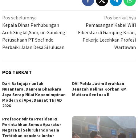
Navigasi
Pos sebelumnya
Pos berikutnya
pos
Kepala Dinas Perhubungan
Pemasangan Kabel Wifi
Aceh Singkil,Sam, un Gandeng
Fiberstar di Gamping Krian,
Perusahaan PT Socfindo
Pekerja Lecehkan Profesi
Perbaiki Jalan Desa Si lulusan
Wartawan
POS TERKAIT
Dari Batujajar untuk
DVI Polda Jatim Serahkan
Nusantara, Danrem Bhaskara
Jenazah Kelima Korban KM
Jaya Serap Nilai Kepemimpinan
Mutiara Sentosa II
Modern di Apel Dansat TNI AD
2026
Profesor Minta Presiden RI
Perintahkan Semua Aparatur
Negara Di Seluruh Indonesia
Tertibkan bendera luntur