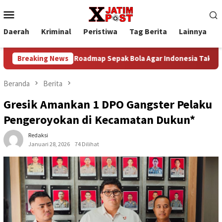
Loncat
Menu
ke
Mobile
konten
Daerah
Kriminal
Peristiwa
Tag Berita
Lainnya
P
iden Bangun Roadmap Sepak Bola Agar Indonesia Tak Terus Terti
Breaking News
Beranda
Berita
Gresik Amankan 1 DPO Gangster Pelaku
Pengeroyokan di Kecamatan Dukun*
Redaksi
Januari 28, 2026
74 Dilihat