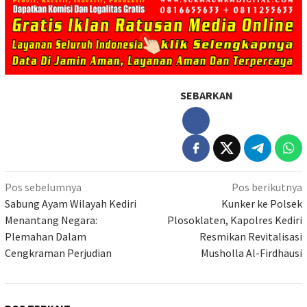
SEBARKAN
Navigasi
Pos sebelumnya
Pos berikutnya
pos
Sabung Ayam Wilayah Kediri
Kunker ke Polsek
Menantang Negara:
Plosoklaten, Kapolres Kediri
Plemahan Dalam
Resmikan Revitalisasi
Cengkraman Perjudian
Musholla Al-Firdhausi