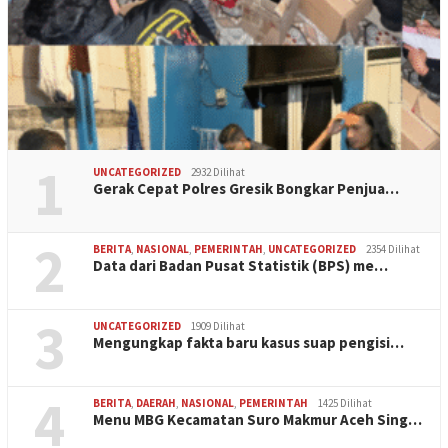
1
UNCATEGORIZED
2932 Dilihat
Gerak Cepat Polres Gresik Bongkar Penjua…
2
BERITA
,
NASIONAL
,
PEMERINTAH
,
UNCATEGORIZED
2354 Dilihat
Data dari Badan Pusat Statistik (BPS) me…
3
UNCATEGORIZED
1909 Dilihat
Mengungkap fakta baru kasus suap pengisi…
4
BERITA
,
DAERAH
,
NASIONAL
,
PEMERINTAH
1425 Dilihat
Menu MBG Kecamatan Suro Makmur Aceh Sing…