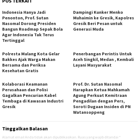
POS TERKAIT
Indonesia Hanya Jadi
Dampingi Kunker Menko
Penonton, Prof. Sutan
Muhaimin ke Gresik, Kapolres
Nasomal Dorong Presiden
Gresik Beri Pesan untuk
Bangun Roadmap Sepak Bola
Generasi Muda
Agar Indonesia Tak Terus
Tertinggal
Polresta Malang Kota Gelar
Penerbangan Perintis Untuk
Bakkes Ajak Warga Makan
Aceh Singkil, Medan , Kembali
Bersama dan Periksa
Layani Masyarakat
Kesehatan Gratis
Kolaborasi Keamanan
Prof. Dr. Sutan Nasomal
Perusahaan dan Polisi
Harapkan Ketua Mahkamah
Gagalkan Pencurian Kabel
Agung Perkuat Kemitraan
Tembaga di Kawasan Industri
Pengadilan dengan Pers,
Gresik
Soroti Dugaan Insiden di PN
Watansoppeng
Tinggalkan Balasan
Alamat email Anda tidak akan dipublikasikan.
Ruas yang wajib ditandai
*