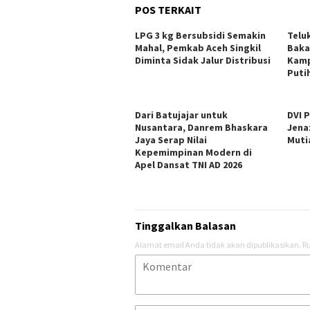
POS TERKAIT
LPG 3 kg Bersubsidi Semakin
Telu
Mahal, Pemkab Aceh Singkil
Baka
Diminta Sidak Jalur Distribusi
Kamp
Puti
Dari Batujajar untuk
DVI 
Nusantara, Danrem Bhaskara
Jena
Jaya Serap Nilai
Muti
Kepemimpinan Modern di
Apel Dansat TNI AD 2026
Tinggalkan Balasan
Alamat email Anda tidak akan dipublikasikan.
Ru