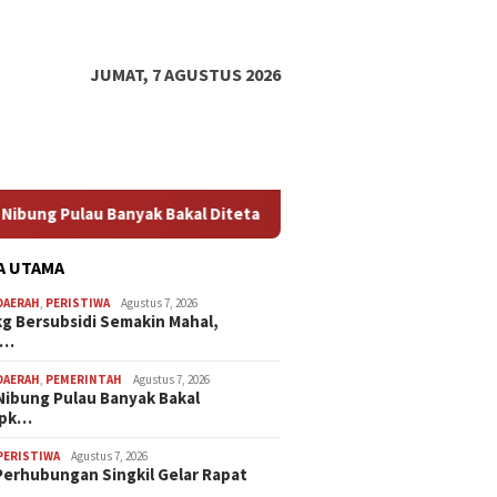
JUMAT, 7 AGUSTUS 2026
Bakal Ditetapkan jadi Kampung Nelayan Merah Putih
Dina
A UTAMA
DAERAH
,
PERISTIWA
Agustus 7, 2026
kg Bersubsidi Semakin Mahal,
a…
DAERAH
,
PEMERINTAH
Agustus 7, 2026
Nibung Pulau Banyak Bakal
apk…
PERISTIWA
Agustus 7, 2026
Perhubungan Singkil Gelar Rapat