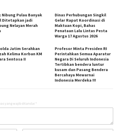
k Nibung Pulau Banyak
Dinas Perhubungan Singkil
l Ditetapkan jadi
Gelar Rapat Koordinasi di
ung Nelayan Merah
Maktuan Kopi, Bahas
h
Penataan Lalu Lintas Pesta
Warga 17 Agustus 2026
Polda Jatim Serahkan
Profesor Minta Presiden RI
zah Kelima Korban KM
Perintahkan Semua Aparatur
ara Sentosa II
Negara Di Seluruh Indonesia
Tertibkan bendera luntur
kusam dan Pasang Bendera
Bercahaya Mewarnai
Indonesia Merdeka !!!
as yang wajib ditandai
*