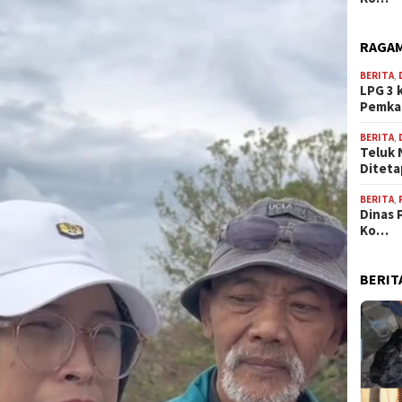
RAGAM
BERITA
,
LPG 3 
Pemk
BERITA
,
Teluk 
Ditet
BERITA
,
Dinas 
Ko…
BERIT