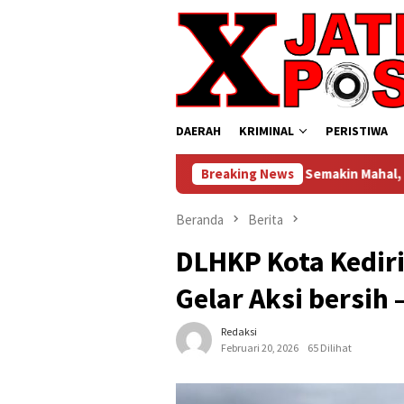
Loncat
ke
konten
DAERAH
KRIMINAL
PERISTIWA
LPG 3 kg Bersubsidi Semakin Mahal, Pemkab Aceh Singkil Di
Breaking News
Beranda
Berita
DLHKP Kota Kediri
Gelar Aksi bersih
Redaksi
Februari 20, 2026
65 Dilihat