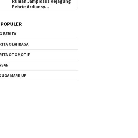
Rumah Jampidsus Kejagung
Febrie Ardiansy…
 POPULER
G BERITA
RITA OLAHRAGA
RITA OTOMOTIF
SSAN
DUGA MARK UP