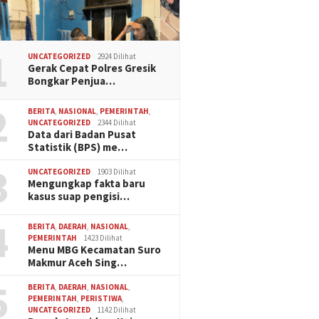
1
UNCATEGORIZED
2924 Dilihat
Gerak Cepat Polres Gresik
Bongkar Penjua…
2
BERITA
,
NASIONAL
,
PEMERINTAH
,
UNCATEGORIZED
2344 Dilihat
Data dari Badan Pusat
Statistik (BPS) me…
3
UNCATEGORIZED
1903 Dilihat
Mengungkap fakta baru
kasus suap pengisi…
4
BERITA
,
DAERAH
,
NASIONAL
,
PEMERINTAH
1423 Dilihat
Menu MBG Kecamatan Suro
Makmur Aceh Sing…
5
BERITA
,
DAERAH
,
NASIONAL
,
PEMERINTAH
,
PERISTIWA
,
UNCATEGORIZED
1142 Dilihat