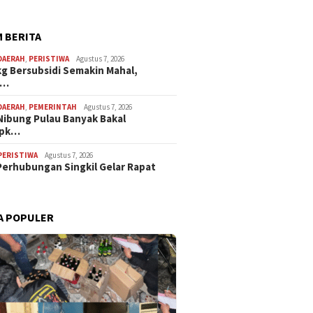
 BERITA
DAERAH
,
PERISTIWA
Agustus 7, 2026
kg Bersubsidi Semakin Mahal,
a…
DAERAH
,
PEMERINTAH
Agustus 7, 2026
Nibung Pulau Banyak Bakal
apk…
PERISTIWA
Agustus 7, 2026
Perhubungan Singkil Gelar Rapat
A POPULER