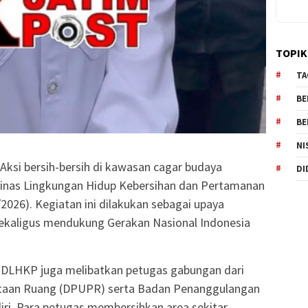
TOPIK
TA
BE
BE
NI
– Aksi bersih-bersih di kawasan cagar budaya
DI
Dinas Lingkungan Hidup Kebersihan dan Pertamanan
2026). Kegiatan ini dilakukan sebagai upaya
sekaligus mendukung Gerakan Nasional Indonesia
t DLHKP juga melibatkan petugas gabungan dari
taan Ruang (DPUPR) serta Badan Penanggulangan
ri. Para petugas membersihkan area sekitar