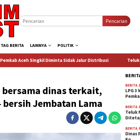
Pencarian
TAG BERITA
LAINNYA
POLITIK
minta Sidak Jalur Distribusi
Teluk Nibung Pulau Banyak 
BERIT
BERITA
,
 bersama dinas terkait,
LPG 3 
Pemk
 – bersih Jembatan Lama
BERITA
,
Teluk 
Ditet
BERITA
,
Dinas 
Ko…