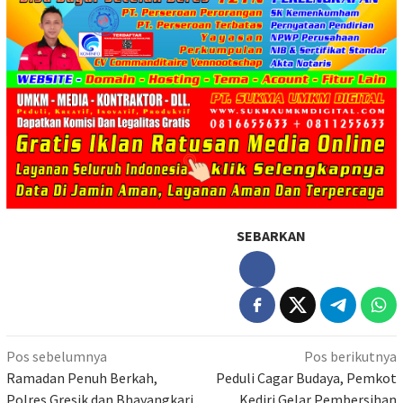
SEBARKAN
Navigasi
Pos sebelumnya
Pos berikutnya
pos
Ramadan Penuh Berkah,
Peduli Cagar Budaya, Pemkot
Polres Gresik dan Bhayangkari
Kediri Gelar Pembersihan