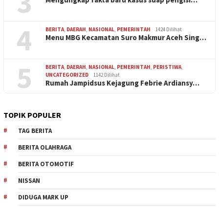
3
4
BERITA
,
DAERAH
,
NASIONAL
,
PEMERINTAH
1424 Dilihat
Menu MBG Kecamatan Suro Makmur Aceh Sing…
5
BERITA
,
DAERAH
,
NASIONAL
,
PEMERINTAH
,
PERISTIWA
,
UNCATEGORIZED
1142 Dilihat
Rumah Jampidsus Kejagung Febrie Ardiansy…
TOPIK POPULER
TAG BERITA
BERITA OLAHRAGA
BERITA OTOMOTIF
NISSAN
DIDUGA MARK UP