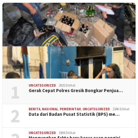
1
UNCATEGORIZED
2925 Dilihat
Gerak Cepat Polres Gresik Bongkar Penjua…
2
BERITA
,
NASIONAL
,
PEMERINTAH
,
UNCATEGORIZED
2348 Dilihat
Data dari Badan Pusat Statistik (BPS) me…
UNCATEGORIZED
1904 Dilihat
Mengungkap fakta baru kasus suap pengisi…