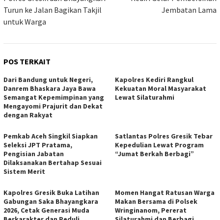
Turun ke Jalan Bagikan Takjil
Jembatan Lama
untuk Warga
POS TERKAIT
Dari Bandung untuk Negeri,
Kapolres Kediri Rangkul
Danrem Bhaskara Jaya Bawa
Kekuatan Moral Masyarakat
Semangat Kepemimpinan yang
Lewat Silaturahmi
Mengayomi Prajurit dan Dekat
dengan Rakyat
Pemkab Aceh Singkil Siapkan
Satlantas Polres Gresik Tebar
Seleksi JPT Pratama,
Kepedulian Lewat Program
Pengisian Jabatan
“Jumat Berkah Berbagi”
Dilaksanakan Bertahap Sesuai
Sistem Merit
Kapolres Gresik Buka Latihan
Momen Hangat Ratusan Warga
Gabungan Saka Bhayangkara
Makan Bersama di Polsek
2026, Cetak Generasi Muda
Wringinanom, Pererat
Berkarakter dan Peduli
Silaturahmi dan Berbagi