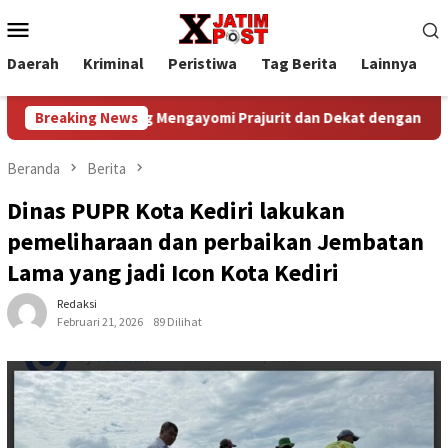
Loncat
Menu
ke
Mobile
konten
Daerah
Kriminal
Peristiwa
Tag Berita
Lainnya
P
mpinan yang Mengayomi Prajurit dan Dekat dengan Rakyat
Breaking News
Beranda
Berita
Dinas PUPR Kota Kediri lakukan
pemeliharaan dan perbaikan Jembatan
Lama yang jadi Icon Kota Kediri
Redaksi
Februari 21, 2026
89 Dilihat