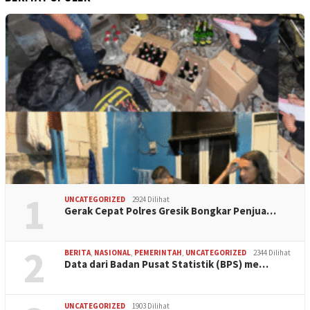
1
UNCATEGORIZED
2924 Dilihat
Gerak Cepat Polres Gresik Bongkar Penjua…
2
BERITA
,
NASIONAL
,
PEMERINTAH
,
UNCATEGORIZED
2344 Dilihat
Data dari Badan Pusat Statistik (BPS) me…
UNCATEGORIZED
1903 Dilihat