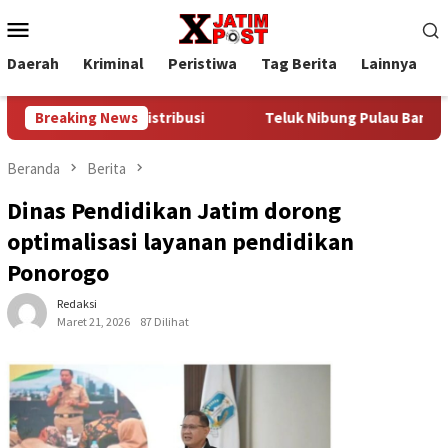
Loncat
Menu
ke
Mobile
konten
Daerah
Kriminal
Peristiwa
Tag Berita
Lainnya
P
idak Jalur Distribusi
Breaking News
Teluk Nibung Pulau Banyak Bakal D
Beranda
Berita
Dinas Pendidikan Jatim dorong
optimalisasi layanan pendidikan
Ponorogo
Redaksi
Maret 21, 2026
87 Dilihat