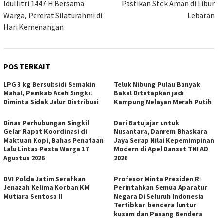
Idulfitri 1447 H Bersama
Pastikan Stok Aman di Libur
Warga, Pererat Silaturahmi di
Lebaran
Hari Kemenangan
POS TERKAIT
LPG 3 kg Bersubsidi Semakin
Teluk Nibung Pulau Banyak
Mahal, Pemkab Aceh Singkil
Bakal Ditetapkan jadi
Diminta Sidak Jalur Distribusi
Kampung Nelayan Merah Putih
Dinas Perhubungan Singkil
Dari Batujajar untuk
Gelar Rapat Koordinasi di
Nusantara, Danrem Bhaskara
Maktuan Kopi, Bahas Penataan
Jaya Serap Nilai Kepemimpinan
Lalu Lintas Pesta Warga 17
Modern di Apel Dansat TNI AD
Agustus 2026
2026
DVI Polda Jatim Serahkan
Profesor Minta Presiden RI
Jenazah Kelima Korban KM
Perintahkan Semua Aparatur
Mutiara Sentosa II
Negara Di Seluruh Indonesia
Tertibkan bendera luntur
kusam dan Pasang Bendera