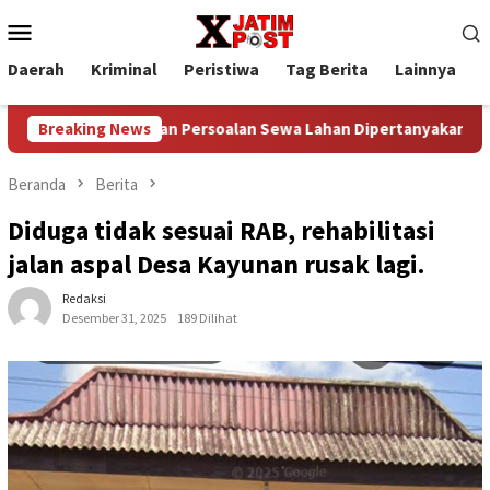
Loncat
Menu
ke
Mobile
konten
Daerah
Kriminal
Peristiwa
Tag Berita
Lainnya
P
 Persoalan Sewa Lahan Dipertanyakan
Breaking News
Prof. Sutan Nasoma
Beranda
Berita
Diduga tidak sesuai RAB, rehabilitasi
jalan aspal Desa Kayunan rusak lagi.
Redaksi
Desember 31, 2025
189 Dilihat