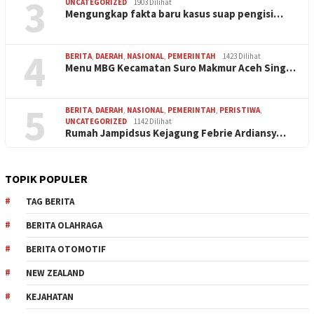
3
UNCATEGORIZED
1903 Dilihat
Mengungkap fakta baru kasus suap pengisi…
4
BERITA
,
DAERAH
,
NASIONAL
,
PEMERINTAH
1423 Dilihat
Menu MBG Kecamatan Suro Makmur Aceh Sing…
5
BERITA
,
DAERAH
,
NASIONAL
,
PEMERINTAH
,
PERISTIWA
,
UNCATEGORIZED
1142 Dilihat
Rumah Jampidsus Kejagung Febrie Ardiansy…
TOPIK POPULER
TAG BERITA
BERITA OLAHRAGA
BERITA OTOMOTIF
NEW ZEALAND
KEJAHATAN