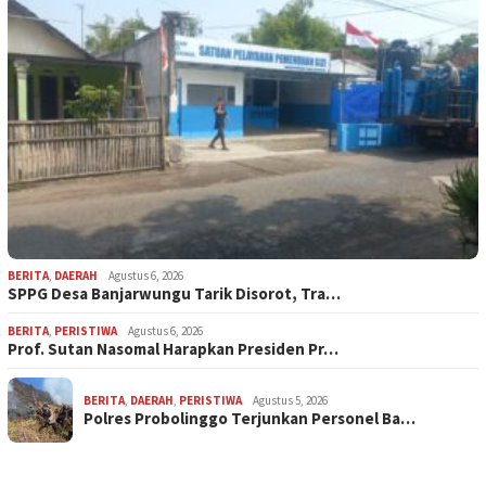
BERITA
,
DAERAH
Agustus 6, 2026
SPPG Desa Banjarwungu Tarik Disorot, Tra…
BERITA
,
PERISTIWA
Agustus 6, 2026
Prof. Sutan Nasomal Harapkan Presiden Pr…
BERITA
,
DAERAH
,
PERISTIWA
Agustus 5, 2026
Polres Probolinggo Terjunkan Personel Ba…