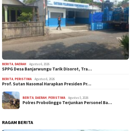
BERITA
,
DAERAH
Agustus 6, 2026
SPPG Desa Banjarwungu Tarik Disorot, Tra…
BERITA
,
PERISTIWA
Agustus 6, 2026
Prof. Sutan Nasomal Harapkan Presiden Pr…
BERITA
,
DAERAH
,
PERISTIWA
Agustus 5, 2026
Polres Probolinggo Terjunkan Personel Ba…
RAGAM BERITA