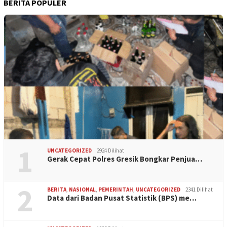
BERITA POPULER
1
UNCATEGORIZED
2924 Dilihat
Gerak Cepat Polres Gresik Bongkar Penjua…
2
BERITA
,
NASIONAL
,
PEMERINTAH
,
UNCATEGORIZED
2341 Dilihat
Data dari Badan Pusat Statistik (BPS) me…