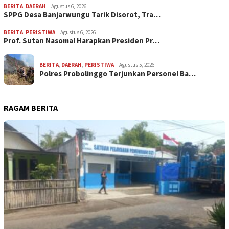
BERITA
,
DAERAH
Agustus 6, 2026
SPPG Desa Banjarwungu Tarik Disorot, Tra…
BERITA
,
PERISTIWA
Agustus 6, 2026
Prof. Sutan Nasomal Harapkan Presiden Pr…
BERITA
,
DAERAH
,
PERISTIWA
Agustus 5, 2026
Polres Probolinggo Terjunkan Personel Ba…
RAGAM BERITA