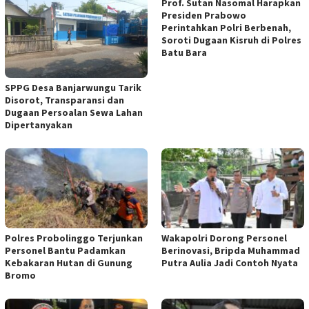
Prof. Sutan Nasomal Harapkan
Presiden Prabowo
Perintahkan Polri Berbenah,
Soroti Dugaan Kisruh di Polres
Batu Bara
SPPG Desa Banjarwungu Tarik
Disorot, Transparansi dan
Dugaan Persoalan Sewa Lahan
Dipertanyakan
Polres Probolinggo Terjunkan
Wakapolri Dorong Personel
Personel Bantu Padamkan
Berinovasi, Bripda Muhammad
Kebakaran Hutan di Gunung
Putra Aulia Jadi Contoh Nyata
Bromo