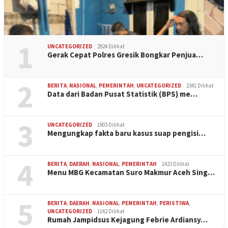
1
UNCATEGORIZED
2924 Dilihat
Gerak Cepat Polres Gresik Bongkar Penjua…
2
BERITA
,
NASIONAL
,
PEMERINTAH
,
UNCATEGORIZED
2341 Dilihat
Data dari Badan Pusat Statistik (BPS) me…
3
UNCATEGORIZED
1903 Dilihat
Mengungkap fakta baru kasus suap pengisi…
4
BERITA
,
DAERAH
,
NASIONAL
,
PEMERINTAH
1423 Dilihat
Menu MBG Kecamatan Suro Makmur Aceh Sing…
5
BERITA
,
DAERAH
,
NASIONAL
,
PEMERINTAH
,
PERISTIWA
,
UNCATEGORIZED
1142 Dilihat
Rumah Jampidsus Kejagung Febrie Ardiansy…