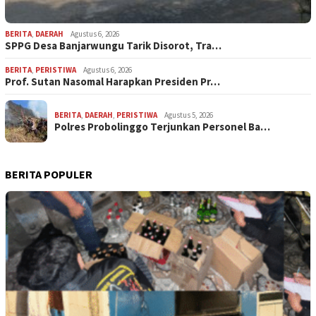
BERITA
,
DAERAH
Agustus 6, 2026
SPPG Desa Banjarwungu Tarik Disorot, Tra…
BERITA
,
PERISTIWA
Agustus 6, 2026
Prof. Sutan Nasomal Harapkan Presiden Pr…
BERITA
,
DAERAH
,
PERISTIWA
Agustus 5, 2026
Polres Probolinggo Terjunkan Personel Ba…
BERITA POPULER