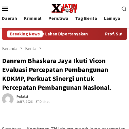
Loncat
Menu
ke
Mobile
konten
Daerah
Kriminal
Peristiwa
Tag Berita
Lainnya
P
alan Sewa Lahan Dipertanyakan
Breaking News
Prof. Sutan Nasomal Hara
Beranda
Berita
Danrem Bhaskara Jaya Ikuti Vicon
Evaluasi Percepatan Pembangunan
KDKMP, Perkuat Sinergi untuk
Percepatan Pembangunan Nasional.
Redaksi
Juli 7, 2026
57 Dilihat
Surabaya – Komitmen TNI dalam mendukung percepatan