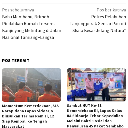
Navigasi
Pos sebelumnya
Pos berikutnya
pos
Bahu Membahu, Brimob
Polres Pelabuhan
Pindahkan Rumah Terseret
Tanjungperak Gencar Patroli
Banjir yang Melintang di Jalan
Skala Besar Jelang Nataru*
Nasional Tamiang–Langsa
POS TERKAIT
Sambut HUT Ke-81
Momentum Kemerdekaan, 515
Kemerdekaan RI, Lapas Kelas
Narapidana Lapas Sidoarjo
IIA Sidoarjo Tebar Kepedulian
Diusulkan Terima Remisi, 12
Melalui Bakti Sosial dan
Siap Kembali ke Tengah
Penyaluran 45 Paket Sembako
Masyarakat