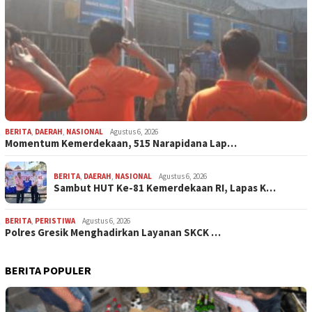
BERITA
,
DAERAH
,
NASIONAL
Agustus 6, 2026
Momentum Kemerdekaan, 515 Narapidana Lap…
BERITA
,
DAERAH
,
NASIONAL
Agustus 6, 2026
Sambut HUT Ke-81 Kemerdekaan RI, Lapas K…
BERITA
,
PERISTIWA
Agustus 6, 2026
Polres Gresik Menghadirkan Layanan SKCK …
BERITA POPULER