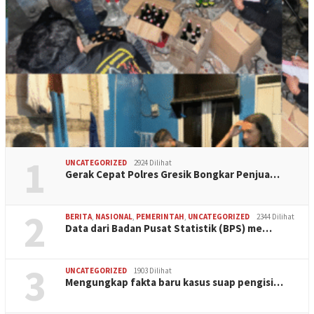
1
UNCATEGORIZED
2924 Dilihat
Gerak Cepat Polres Gresik Bongkar Penjua…
2
BERITA
,
NASIONAL
,
PEMERINTAH
,
UNCATEGORIZED
2344 Dilihat
Data dari Badan Pusat Statistik (BPS) me…
3
UNCATEGORIZED
1903 Dilihat
Mengungkap fakta baru kasus suap pengisi…