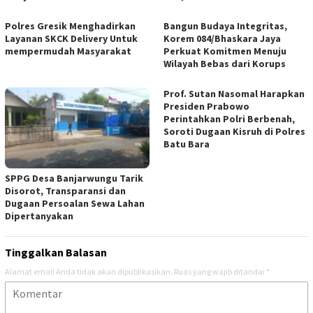
Polres Gresik Menghadirkan
Bangun Budaya Integritas,
Layanan SKCK Delivery Untuk
Korem 084/Bhaskara Jaya
mempermudah Masyarakat
Perkuat Komitmen Menuju
Wilayah Bebas dari Korups
Prof. Sutan Nasomal Harapkan
Presiden Prabowo
Perintahkan Polri Berbenah,
Soroti Dugaan Kisruh di Polres
Batu Bara
SPPG Desa Banjarwungu Tarik
Disorot, Transparansi dan
Dugaan Persoalan Sewa Lahan
Dipertanyakan
Tinggalkan Balasan
Alamat email Anda tidak akan dipublikasikan.
Ruas yang wajib ditandai
*