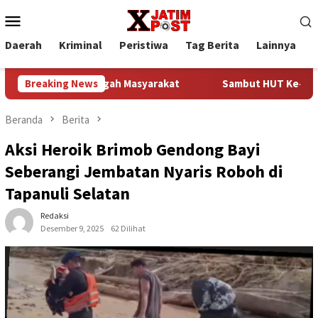
Loncat
Menu
ke
Mobile
konten
Daerah
Kriminal
Peristiwa
Tag Berita
Lainnya
P
ke Tengah Masyarakat
Breaking News
Sambut HUT Ke-81 Kemerdekaan RI, 
Beranda
Berita
Aksi Heroik Brimob Gendong Bayi
Seberangi Jembatan Nyaris Roboh di
Tapanuli Selatan
Redaksi
Desember 9, 2025
62 Dilihat