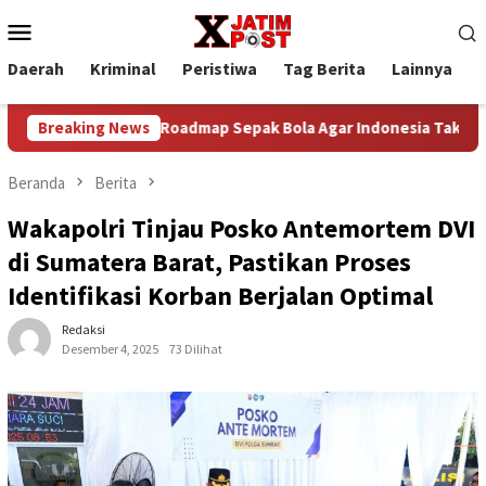
Loncat
Menu
ke
Mobile
konten
Daerah
Kriminal
Peristiwa
Tag Berita
Lainnya
P
den Bangun Roadmap Sepak Bola Agar Indonesia Tak Terus Tertin
Breaking News
Beranda
Berita
Wakapolri Tinjau Posko Antemortem DVI
di Sumatera Barat, Pastikan Proses
Identifikasi Korban Berjalan Optimal
Redaksi
Desember 4, 2025
73 Dilihat