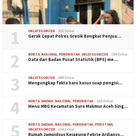
1
UNCATEGORIZED
2931 Dilihat
Gerak Cepat Polres Gresik Bongkar Penjua…
2
BERITA
,
NASIONAL
,
PEMERINTAH
,
UNCATEGORIZED
2354 Dilihat
Data dari Badan Pusat Statistik (BPS) me…
3
UNCATEGORIZED
1909 Dilihat
Mengungkap fakta baru kasus suap pengisi…
4
BERITA
,
DAERAH
,
NASIONAL
,
PEMERINTAH
1425 Dilihat
Menu MBG Kecamatan Suro Makmur Aceh Sing…
5
BERITA
,
DAERAH
,
NASIONAL
,
PEMERINTAH
,
PERISTIWA
,
UNCATEGORIZED
1144 Dilihat
Rumah Jampidsus Kejagung Febrie Ardiansy…