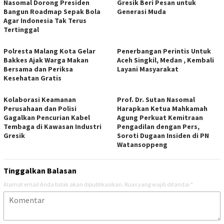
Nasomal Dorong Presiden
Gresik Beri Pesan untuk
Bangun Roadmap Sepak Bola
Generasi Muda
Agar Indonesia Tak Terus
Tertinggal
Polresta Malang Kota Gelar
Penerbangan Perintis Untuk
Bakkes Ajak Warga Makan
Aceh Singkil, Medan , Kembali
Bersama dan Periksa
Layani Masyarakat
Kesehatan Gratis
Kolaborasi Keamanan
Prof. Dr. Sutan Nasomal
Perusahaan dan Polisi
Harapkan Ketua Mahkamah
Gagalkan Pencurian Kabel
Agung Perkuat Kemitraan
Tembaga di Kawasan Industri
Pengadilan dengan Pers,
Gresik
Soroti Dugaan Insiden di PN
Watansoppeng
Tinggalkan Balasan
Alamat email Anda tidak akan dipublikasikan.
Ruas yang wajib ditandai
*