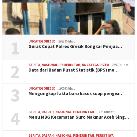
1
UNCATEGORIZED
2928 Dilihat
Gerak Cepat Polres Gresik Bongkar Penjua…
2
BERITA
,
NASIONAL
,
PEMERINTAH
,
UNCATEGORIZED
2350 Dilihat
Data dari Badan Pusat Statistik (BPS) me…
3
UNCATEGORIZED
1905 Dilihat
Mengungkap fakta baru kasus suap pengisi…
4
BERITA
,
DAERAH
,
NASIONAL
,
PEMERINTAH
1425 Dilihat
Menu MBG Kecamatan Suro Makmur Aceh Sing…
BERITA
,
DAERAH
,
NASIONAL
,
PEMERINTAH
,
PERISTIWA
,