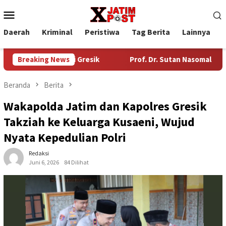
Loncat
Menu
ke
Mobile
konten
Daerah
Kriminal
Peristiwa
Tag Berita
Lainnya
P
n Industri Gresik
Breaking News
Prof. Dr. Sutan Nasomal Harapkan Ket
Beranda
Berita
Wakapolda Jatim dan Kapolres Gresik
Takziah ke Keluarga Kusaeni, Wujud
Nyata Kepedulian Polri
Redaksi
Juni 6, 2026
84 Dilihat