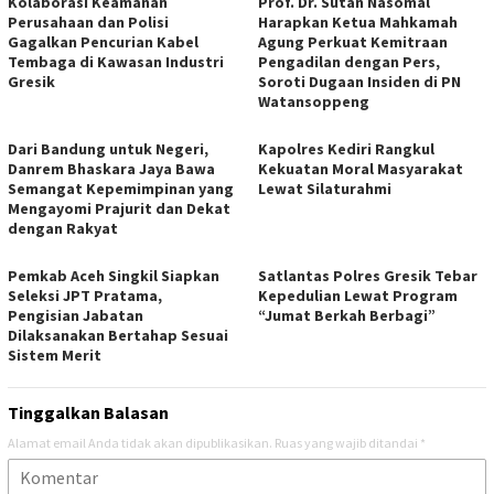
Kolaborasi Keamanan
Prof. Dr. Sutan Nasomal
Perusahaan dan Polisi
Harapkan Ketua Mahkamah
Gagalkan Pencurian Kabel
Agung Perkuat Kemitraan
Tembaga di Kawasan Industri
Pengadilan dengan Pers,
Gresik
Soroti Dugaan Insiden di PN
Watansoppeng
Dari Bandung untuk Negeri,
Kapolres Kediri Rangkul
Danrem Bhaskara Jaya Bawa
Kekuatan Moral Masyarakat
Semangat Kepemimpinan yang
Lewat Silaturahmi
Mengayomi Prajurit dan Dekat
dengan Rakyat
Pemkab Aceh Singkil Siapkan
Satlantas Polres Gresik Tebar
Seleksi JPT Pratama,
Kepedulian Lewat Program
Pengisian Jabatan
“Jumat Berkah Berbagi”
Dilaksanakan Bertahap Sesuai
Sistem Merit
Tinggalkan Balasan
Alamat email Anda tidak akan dipublikasikan.
Ruas yang wajib ditandai
*