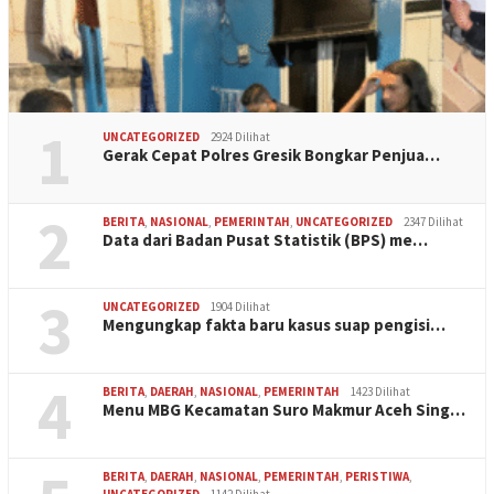
1
UNCATEGORIZED
2924 Dilihat
Gerak Cepat Polres Gresik Bongkar Penjua…
2
BERITA
,
NASIONAL
,
PEMERINTAH
,
UNCATEGORIZED
2347 Dilihat
Data dari Badan Pusat Statistik (BPS) me…
3
UNCATEGORIZED
1904 Dilihat
Mengungkap fakta baru kasus suap pengisi…
4
BERITA
,
DAERAH
,
NASIONAL
,
PEMERINTAH
1423 Dilihat
Menu MBG Kecamatan Suro Makmur Aceh Sing…
BERITA
,
DAERAH
,
NASIONAL
,
PEMERINTAH
,
PERISTIWA
,