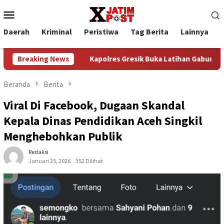
Loncat
Menu
ke
Mobile
konten
Daerah
Kriminal
Peristiwa
Tag Berita
Lainnya
P
Berbagi”
Breaking News
Kapolres Gresik Buka Latihan Gabungan Saka B
Beranda
Berita
Viral Di Facebook, Dugaan Skandal
Kepala Dinas Pendidikan Aceh Singkil
Menghebohkan Publik
Redaksi
Januari 25, 2026
352 Dilihat