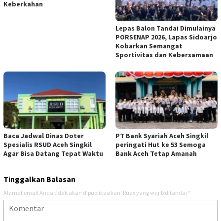
Keberkahan
Lepas Balon Tandai Dimulainya
PORSENAP 2026, Lapas Sidoarjo
Kobarkan Semangat
Sportivitas dan Kebersamaan
Baca Jadwal Dinas Doter
PT Bank Syariah Aceh Singkil
Spesialis RSUD Aceh Singkil
peringati Hut ke 53 Semoga
Agar Bisa Datang Tepat Waktu
Bank Aceh Tetap Amanah
Tinggalkan Balasan
Alamat email Anda tidak akan dipublikasikan.
Ruas yang wajib ditandai
*