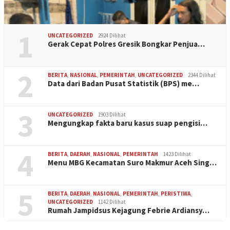
1
UNCATEGORIZED
2924 Dilihat
Gerak Cepat Polres Gresik Bongkar Penjua…
2
BERITA
,
NASIONAL
,
PEMERINTAH
,
UNCATEGORIZED
2344 Dilihat
Data dari Badan Pusat Statistik (BPS) me…
3
UNCATEGORIZED
1903 Dilihat
Mengungkap fakta baru kasus suap pengisi…
4
BERITA
,
DAERAH
,
NASIONAL
,
PEMERINTAH
1423 Dilihat
Menu MBG Kecamatan Suro Makmur Aceh Sing…
5
BERITA
,
DAERAH
,
NASIONAL
,
PEMERINTAH
,
PERISTIWA
,
UNCATEGORIZED
1142 Dilihat
Rumah Jampidsus Kejagung Febrie Ardiansy…