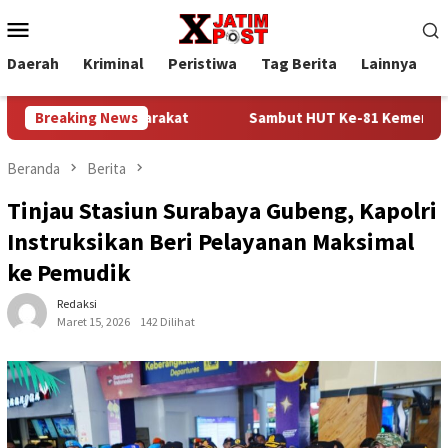
Loncat
Menu
ke
Mobile
konten
Daerah
Kriminal
Peristiwa
Tag Berita
Lainnya
P
syarakat
Breaking News
Sambut HUT Ke-81 Kemerdekaan RI, Lapas Kelas I
Beranda
Berita
Tinjau Stasiun Surabaya Gubeng, Kapolri
Instruksikan Beri Pelayanan Maksimal
ke Pemudik
Redaksi
Maret 15, 2026
142 Dilihat