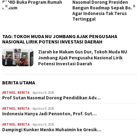
Nasomal Dorong Presiden
Gresik Beri Pesan untuk
«
»
Bangun Roadmap Sepak Bola
Generasi Muda
Agar Indonesia Tak Terus
Tertinggal
TAG:
TOKOH MUDA NU JOMBANG AJAK PENGUSAHA
NASIONAL LIRIK POTENSI INVESTASI DAERAH
Ziarah ke Makam Gus Dur, Tokoh Muda NU
Jombang Ajak Pengusaha Nasional Lirik
Potensi Investasi Daerah
BERITA UTAMA
ARTIKEL
,
BERITA
Agustus 9, 2026
Prof Sutan Nasomal Dorong Pendidikan Adv…
ARTIKEL
,
BERITA
Agustus 9, 2026
Indonesia Hanya Jadi Penonton, Prof. Sut…
ARTIKEL
,
BERITA
Agustus 9, 2026
Dampingi Kunker Menko Muhaimin ke Gresik…