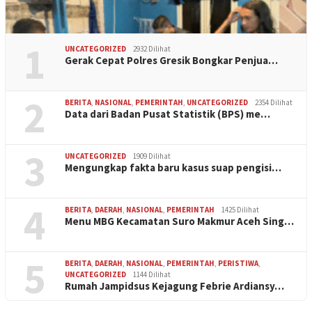
1
UNCATEGORIZED
2932 Dilihat
Gerak Cepat Polres Gresik Bongkar Penjua…
2
BERITA
,
NASIONAL
,
PEMERINTAH
,
UNCATEGORIZED
2354 Dilihat
Data dari Badan Pusat Statistik (BPS) me…
3
UNCATEGORIZED
1909 Dilihat
Mengungkap fakta baru kasus suap pengisi…
4
BERITA
,
DAERAH
,
NASIONAL
,
PEMERINTAH
1425 Dilihat
Menu MBG Kecamatan Suro Makmur Aceh Sing…
5
BERITA
,
DAERAH
,
NASIONAL
,
PEMERINTAH
,
PERISTIWA
,
UNCATEGORIZED
1144 Dilihat
Rumah Jampidsus Kejagung Febrie Ardiansy…