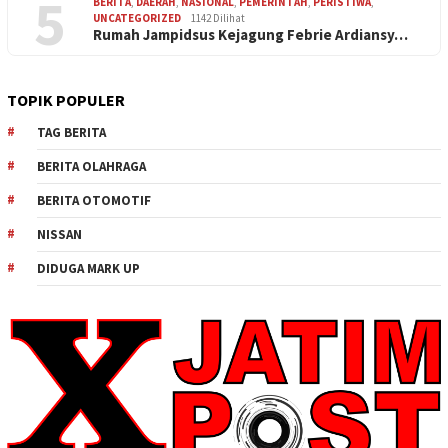
5
BERITA
,
DAERAH
,
NASIONAL
,
PEMERINTAH
,
PERISTIWA
,
UNCATEGORIZED
1142 Dilihat
Rumah Jampidsus Kejagung Febrie Ardiansy…
TOPIK POPULER
TAG BERITA
BERITA OLAHRAGA
BERITA OTOMOTIF
NISSAN
DIDUGA MARK UP