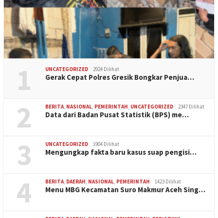
1
UNCATEGORIZED
2924 Dilihat
Gerak Cepat Polres Gresik Bongkar Penjua…
2
BERITA
,
NASIONAL
,
PEMERINTAH
,
UNCATEGORIZED
2347 Dilihat
Data dari Badan Pusat Statistik (BPS) me…
3
UNCATEGORIZED
1904 Dilihat
Mengungkap fakta baru kasus suap pengisi…
4
BERITA
,
DAERAH
,
NASIONAL
,
PEMERINTAH
1423 Dilihat
Menu MBG Kecamatan Suro Makmur Aceh Sing…