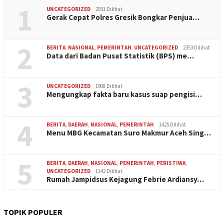
1
UNCATEGORIZED
2931 Dilihat
Gerak Cepat Polres Gresik Bongkar Penjua…
2
BERITA
,
NASIONAL
,
PEMERINTAH
,
UNCATEGORIZED
2353 Dilihat
Data dari Badan Pusat Statistik (BPS) me…
3
UNCATEGORIZED
1908 Dilihat
Mengungkap fakta baru kasus suap pengisi…
4
BERITA
,
DAERAH
,
NASIONAL
,
PEMERINTAH
1425 Dilihat
Menu MBG Kecamatan Suro Makmur Aceh Sing…
5
BERITA
,
DAERAH
,
NASIONAL
,
PEMERINTAH
,
PERISTIWA
,
UNCATEGORIZED
1142 Dilihat
Rumah Jampidsus Kejagung Febrie Ardiansy…
TOPIK POPULER