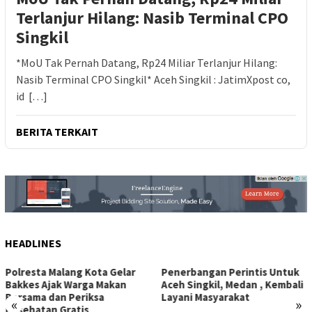
Terlanjur Hilang: Nasib Terminal CPO
Singkil
*MoU Tak Pernah Datang, Rp24 Miliar Terlanjur Hilang:
Nasib Terminal CPO Singkil* Aceh Singkil : JatimXpost co,
id […]
BERITA TERKAIT
HEADLINES
Penerbangan Perintis Untuk
Kolaborasi Keamanan
Aceh Singkil, Medan , Kembali
Perusahaan dan Polisi
Layani Masyarakat
Gagalkan Pencurian Kabel
«
»
Tembaga di Kawasan Industri