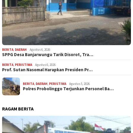
BERITA
,
DAERAH
Agustus 6, 2026
SPPG Desa Banjarwungu Tarik Disorot, Tra…
BERITA
,
PERISTIWA
Agustus 6, 2026
Prof. Sutan Nasomal Harapkan Presiden Pr…
BERITA
,
DAERAH
,
PERISTIWA
Agustus 5, 2026
Polres Probolinggo Terjunkan Personel Ba…
RAGAM BERITA