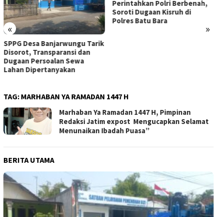
Perintahkan Polri Berbenah,
Soroti Dugaan Kisruh di
Polres Batu Bara
«
»
Polres Probolinggo Terjunka
k
Personel Bantu Padamkan
Kebakaran Hutan di Gunung
Bromo
TAG:
MARHABAN YA RAMADAN 1447 H
Marhaban Ya Ramadan 1447 H, Pimpinan
Redaksi Jatim expost Mengucapkan Selamat
Menunaikan Ibadah Puasa”
BERITA UTAMA