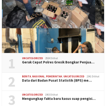
1
UNCATEGORIZED
2924 Dilihat
Gerak Cepat Polres Gresik Bongkar Penjua…
2
BERITA
,
NASIONAL
,
PEMERINTAH
,
UNCATEGORIZED
2341 Dilihat
Data dari Badan Pusat Statistik (BPS) me…
3
UNCATEGORIZED
1903 Dilihat
Mengungkap fakta baru kasus suap pengisi…