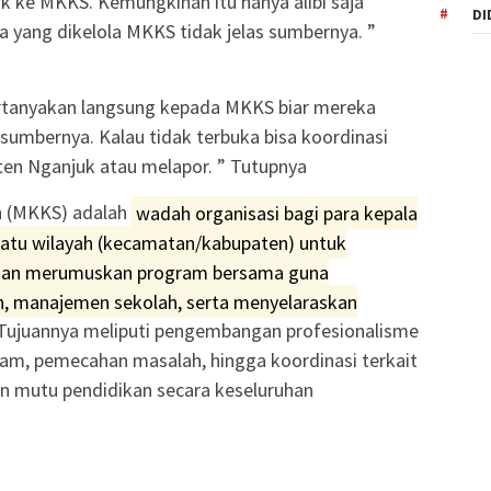
ke MKKS. Kemungkinan itu hanya alibi saja
DI
 yang dikelola MKKS tidak jelas sumbernya. ”
pertanyakan langsung kepada MKKS biar mereka
sumbernya. Kalau tidak terbuka bisa koordinasi
en Nganjuk atau melapor. ” Tutupnya
h (MKKS) adalah
wadah organisasi bagi para kepala
uatu wilayah (kecamatan/kabupaten) untuk
, dan merumuskan program bersama guna
n, manajemen sekolah, serta menyelaraskan
 Tujuannya meliputi pengembangan profesionalisme
gram, pemecahan masalah, hingga koordinasi terkait
n mutu pendidikan secara keseluruhan