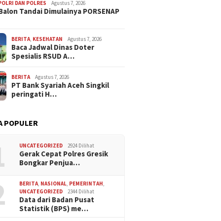
POLRI DAN POLRES
Agustus 7, 2026
Balon Tandai Dimulainya PORSENAP
BERITA
,
KESEHATAN
Agustus 7, 2026
Baca Jadwal Dinas Doter
Spesialis RSUD A…
BERITA
Agustus 7, 2026
PT Bank Syariah Aceh Singkil
peringati H…
A POPULER
1
UNCATEGORIZED
2924 Dilihat
Gerak Cepat Polres Gresik
Bongkar Penjua…
2
BERITA
,
NASIONAL
,
PEMERINTAH
,
UNCATEGORIZED
2344 Dilihat
Data dari Badan Pusat
Statistik (BPS) me…