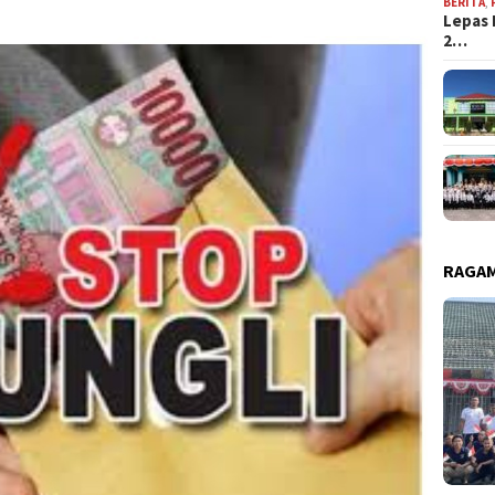
BERITA
,
Lepas 
2…
RAGAM