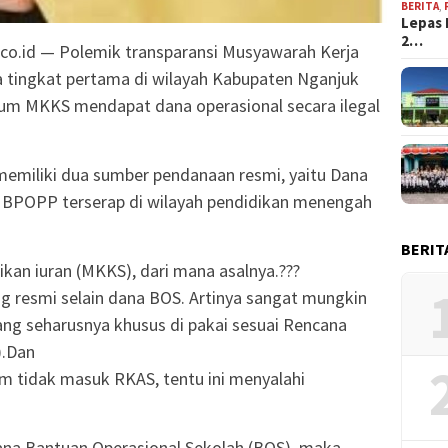
BERITA
,
Lepas 
2…
.co.id — Polemik transparansi Musyawarah Kerja
 tingkat pertama di wilayah Kabupaten Nganjuk
orum MKKS mendapat dana operasional secara ilegal
memiliki dua sumber pendanaan resmi, yaitu Dana
 BPOPP terserap di wilayah pendidikan menengah
BERIT
an iuran (MKKS), dari mana asalnya.???
ng resmi selain dana BOS. Artinya sangat mungkin
yang seharusnya khusus di pakai sesuai Rencana
).Dan
um tidak masuk RKAS, tentu ini menyalahi
 Dana Bantuan Operasional Sekolah (BOS), maka