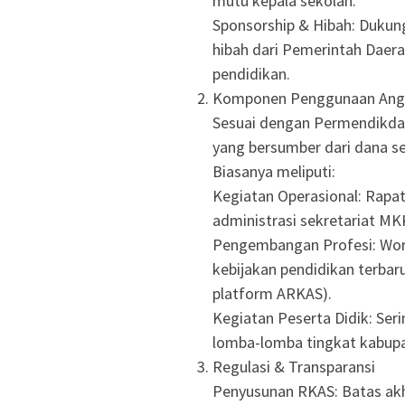
mutu kepala sekolah.
Sponsorship & Hibah: Dukung
hibah dari Pemerintah Daer
pendidikan.
Komponen Penggunaan Ang
Sesuai dengan Permendikd
yang bersumber dari dana se
Biasanya meliputi:
Kegiatan Operasional: Rapat 
administrasi sekretariat MK
Pengembangan Profesi: Work
kebijakan pendidikan terbar
platform ARKAS).
Kegiatan Peserta Didik: Se
lomba-lomba tingkat kabupa
Regulasi & Transparansi
Penyusunan RKAS: Batas akh