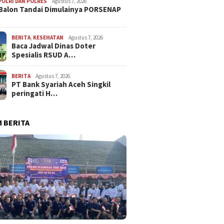
POLRI DAN POLRES
Agustus 7, 2026
Balon Tandai Dimulainya PORSENAP
BERITA
,
KESEHATAN
Agustus 7, 2026
Baca Jadwal Dinas Doter
Spesialis RSUD A…
BERITA
Agustus 7, 2026
PT Bank Syariah Aceh Singkil
peringati H…
 BERITA