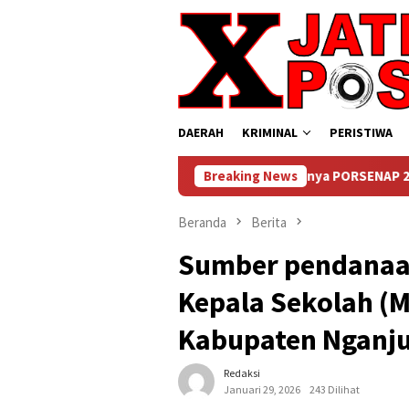
Loncat
ke
konten
DAERAH
KRIMINAL
PERISTIWA
Lepas Balon Tandai Dimulainya PORSENAP 2026, Lapas Sidoar
Breaking News
Beranda
Berita
Sumber pendanaa
Kepala Sekolah (
Kabupaten Nganju
Redaksi
Januari 29, 2026
243 Dilihat