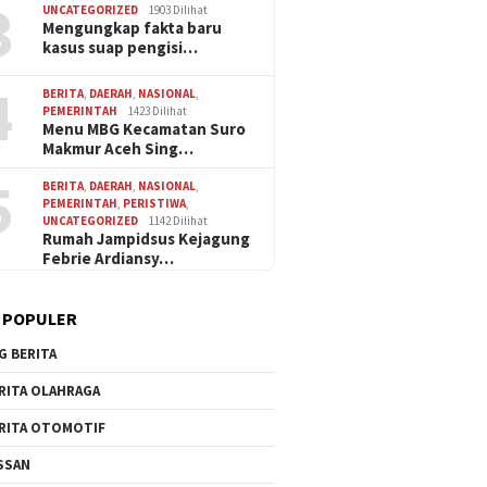
3
UNCATEGORIZED
1903 Dilihat
Mengungkap fakta baru
kasus suap pengisi…
4
BERITA
,
DAERAH
,
NASIONAL
,
PEMERINTAH
1423 Dilihat
Menu MBG Kecamatan Suro
Makmur Aceh Sing…
5
BERITA
,
DAERAH
,
NASIONAL
,
PEMERINTAH
,
PERISTIWA
,
UNCATEGORIZED
1142 Dilihat
Rumah Jampidsus Kejagung
Febrie Ardiansy…
 POPULER
G BERITA
RITA OLAHRAGA
RITA OTOMOTIF
SSAN