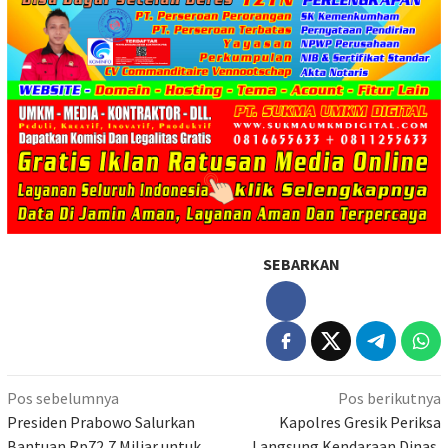
SEBARKAN
Navigasi
Pos sebelumnya
Pos berikutnya
pos
Presiden Prabowo Salurkan
Kapolres Gresik Periksa
Bantuan Rp72,7 Miliar untuk
Langsung Kendaraan Dinas,