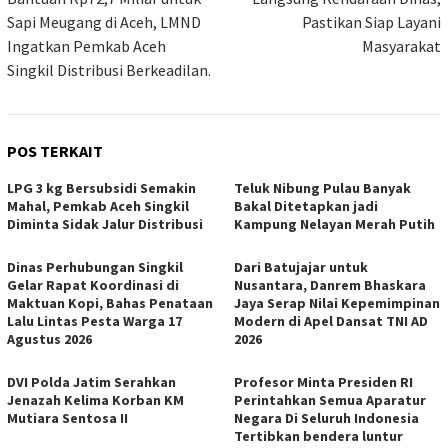
Sapi Meugang di Aceh, LMND
Pastikan Siap Layani
Ingatkan Pemkab Aceh
Masyarakat
Singkil Distribusi Berkeadilan.
POS TERKAIT
LPG 3 kg Bersubsidi Semakin
Teluk Nibung Pulau Banyak
Mahal, Pemkab Aceh Singkil
Bakal Ditetapkan jadi
Diminta Sidak Jalur Distribusi
Kampung Nelayan Merah Putih
Dinas Perhubungan Singkil
Dari Batujajar untuk
Gelar Rapat Koordinasi di
Nusantara, Danrem Bhaskara
Maktuan Kopi, Bahas Penataan
Jaya Serap Nilai Kepemimpinan
Lalu Lintas Pesta Warga 17
Modern di Apel Dansat TNI AD
Agustus 2026
2026
DVI Polda Jatim Serahkan
Profesor Minta Presiden RI
Jenazah Kelima Korban KM
Perintahkan Semua Aparatur
Mutiara Sentosa II
Negara Di Seluruh Indonesia
Tertibkan bendera luntur