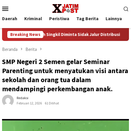
Loncat
Menu
ke
Mobile
konten
Daerah
Kriminal
Peristiwa
Tag Berita
Lainnya
P
kil Diminta Sidak Jalur Distribusi
Breaking News
Teluk Nibung Pulau Ba
Beranda
Berita
SMP Negeri 2 Semen gelar Seminar
Parenting untuk menyatukan visi antara
sekolah dan orang tua dalam
mendampingi perkembangan anak.
Redaksi
Februari 12, 2026
61 Dilihat