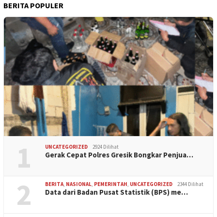
BERITA POPULER
1
UNCATEGORIZED
2924 Dilihat
Gerak Cepat Polres Gresik Bongkar Penjua…
2
BERITA
,
NASIONAL
,
PEMERINTAH
,
UNCATEGORIZED
2344 Dilihat
Data dari Badan Pusat Statistik (BPS) me…