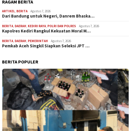
RAGAM BERITA
ARTIKEL
,
BERITA
Agustus 7, 2026
Dari Bandung untuk Negeri, Danrem Bhaska…
BERITA
,
DAERAH
,
KEDIRI RAYA
,
POLRI DAN POLRES
Agustus 7, 2026
Kapolres Kediri Rangkul Kekuatan Moral M…
BERITA
,
DAERAH
,
PEMERINTAH
Agustus 7, 2026
Pemkab Aceh Singkil Siapkan Seleksi JPT …
BERITA POPULER