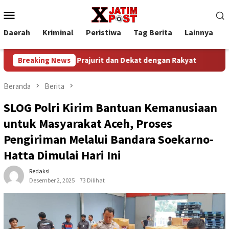
Loncat
Menu
ke
Mobile
konten
Daerah
Kriminal
Peristiwa
Tag Berita
Lainnya
P
g Mengayomi Prajurit dan Dekat dengan Rakyat
Breaking News
Kapolres
Beranda
Berita
SLOG Polri Kirim Bantuan Kemanusiaan
untuk Masyarakat Aceh, Proses
Pengiriman Melalui Bandara Soekarno-
Hatta Dimulai Hari Ini
Redaksi
Desember 2, 2025
73 Dilihat