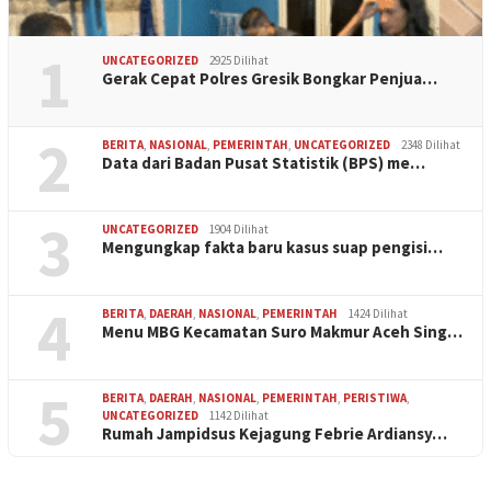
1
UNCATEGORIZED
2925 Dilihat
Gerak Cepat Polres Gresik Bongkar Penjua…
2
BERITA
,
NASIONAL
,
PEMERINTAH
,
UNCATEGORIZED
2348 Dilihat
Data dari Badan Pusat Statistik (BPS) me…
3
UNCATEGORIZED
1904 Dilihat
Mengungkap fakta baru kasus suap pengisi…
4
BERITA
,
DAERAH
,
NASIONAL
,
PEMERINTAH
1424 Dilihat
Menu MBG Kecamatan Suro Makmur Aceh Sing…
5
BERITA
,
DAERAH
,
NASIONAL
,
PEMERINTAH
,
PERISTIWA
,
UNCATEGORIZED
1142 Dilihat
Rumah Jampidsus Kejagung Febrie Ardiansy…