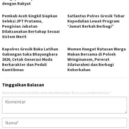
dengan Rakyat
Pemkab Aceh Singkil Siapkan
Satlantas Polres Gresik Tebar
Seleksi JPT Pratama,
Kepedulian Lewat Program
Pengisian Jabatan
“Jumat Berkah Berbagi”
Dilaksanakan Bertahap Sesuai
Sistem Merit
Kapolres Gresik Buka Latihan
Momen Hangat Ratusan Warga
Gabungan Saka Bhayangkara
Makan Bersama di Polsek
2026, Cetak Generasi Muda
Wringinanom, Pererat
Berkarakter dan Peduli
Silaturahmi dan Berbagi
Kamtibmas
Keberkahan
Tinggalkan Balasan
Alamat email Anda tidak akan dipublikasikan.
Ruas yang wajib ditandai
*