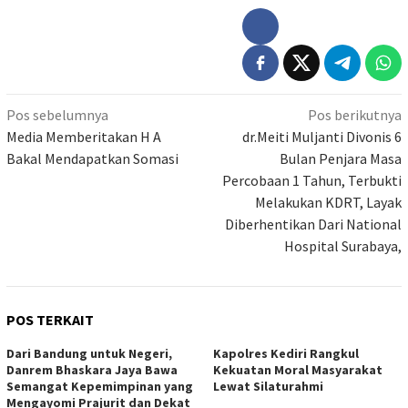
Navigasi
Pos sebelumnya
Pos berikutnya
pos
Media Memberitakan H A
dr.Meiti Muljanti Divonis 6
Bakal Mendapatkan Somasi
Bulan Penjara Masa
Percobaan 1 Tahun, Terbukti
Melakukan KDRT, Layak
Diberhentikan Dari National
Hospital Surabaya,
POS TERKAIT
Dari Bandung untuk Negeri,
Kapolres Kediri Rangkul
Danrem Bhaskara Jaya Bawa
Kekuatan Moral Masyarakat
Semangat Kepemimpinan yang
Lewat Silaturahmi
Mengayomi Prajurit dan Dekat