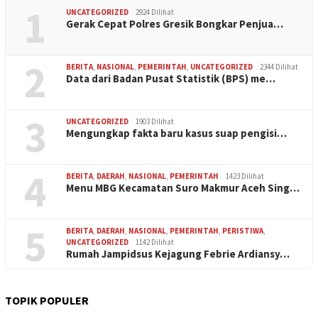
1
UNCATEGORIZED
2924 Dilihat
Gerak Cepat Polres Gresik Bongkar Penjua…
2
BERITA
,
NASIONAL
,
PEMERINTAH
,
UNCATEGORIZED
2344 Dilihat
Data dari Badan Pusat Statistik (BPS) me…
3
UNCATEGORIZED
1903 Dilihat
Mengungkap fakta baru kasus suap pengisi…
4
BERITA
,
DAERAH
,
NASIONAL
,
PEMERINTAH
1423 Dilihat
Menu MBG Kecamatan Suro Makmur Aceh Sing…
5
BERITA
,
DAERAH
,
NASIONAL
,
PEMERINTAH
,
PERISTIWA
,
UNCATEGORIZED
1142 Dilihat
Rumah Jampidsus Kejagung Febrie Ardiansy…
TOPIK POPULER