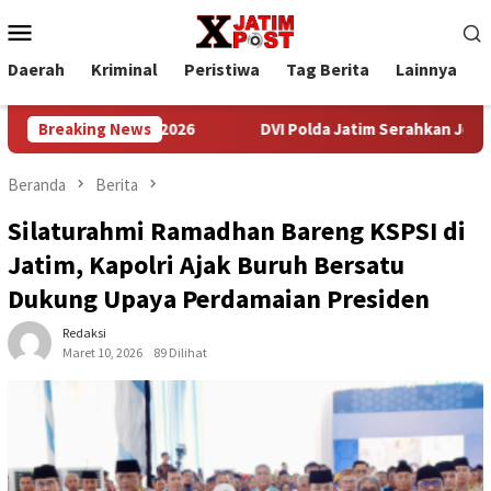
Loncat
Menu
ke
Mobile
konten
Daerah
Kriminal
Peristiwa
Tag Berita
Lainnya
P
at TNI AD 2026
Breaking News
DVI Polda Jatim Serahkan Jenazah Kelima 
Beranda
Berita
Silaturahmi Ramadhan Bareng KSPSI di
Jatim, Kapolri Ajak Buruh Bersatu
Dukung Upaya Perdamaian Presiden
Redaksi
Maret 10, 2026
89 Dilihat