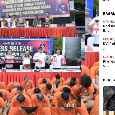
RAGAM
ARTIKEL
Dari B
B…
ARTIKEL
DVI Po
…
ARTIKEL
Profes
S…
BERIT