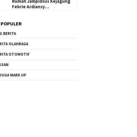
Rumah Jampidsus Kejagung
Febrie Ardiansy…
 POPULER
G BERITA
RITA OLAHRAGA
RITA OTOMOTIF
SSAN
DUGA MARK UP