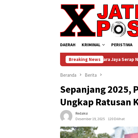
Loncat
ke
konten
DAERAH
KRIMINAL
PERISTIWA
tara, Danrem Bhaskara Jaya Serap Nilai Kepemimpinan Modern di 
Breaking News
Beranda
Berita
Sepanjang 2025, P
Ungkap Ratusan K
Redaksi
Desember 19, 2025
120 Dilihat