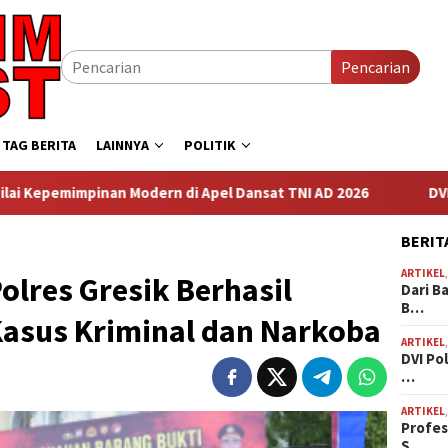
Pencarian
TAG BERITA
LAINNYA
POLITIK
Apel Dansat TNI AD 2026
DVI Polda Jatim Serahkan Jenaza
BERIT
ARTIKEL
olres Gresik Berhasil
Dari B
B…
asus Kriminal dan Narkoba
ARTIKEL
DVI Po
…
ARTIKEL
Profes
S…