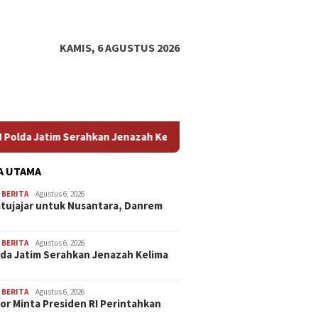
KAMIS, 6 AGUSTUS 2026
h Kelima Korban KM Mutiara Sentosa II
Profesor Minta Pr
A UTAMA
,
BERITA
Agustus 6, 2026
atujajar untuk Nusantara, Danrem
,
BERITA
Agustus 6, 2026
lda Jatim Serahkan Jenazah Kelima
,
BERITA
Agustus 6, 2026
or Minta Presiden RI Perintahkan