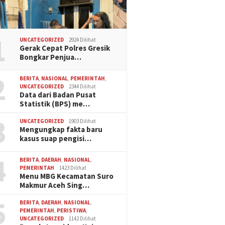
1
UNCATEGORIZED
2924 Dilihat
Gerak Cepat Polres Gresik
Bongkar Penjua…
2
BERITA
,
NASIONAL
,
PEMERINTAH
,
UNCATEGORIZED
2344 Dilihat
Data dari Badan Pusat
Statistik (BPS) me…
3
UNCATEGORIZED
1903 Dilihat
Mengungkap fakta baru
kasus suap pengisi…
4
BERITA
,
DAERAH
,
NASIONAL
,
PEMERINTAH
1423 Dilihat
Menu MBG Kecamatan Suro
Makmur Aceh Sing…
5
BERITA
,
DAERAH
,
NASIONAL
,
PEMERINTAH
,
PERISTIWA
,
UNCATEGORIZED
1142 Dilihat