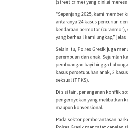
(street crime) yang dinilai mere
“Sepanjang 2025, kami memberika
antaranya 24 kasus pencurian den
kendaraan bermotor (curanmor), s
yang berhasil kami ungkap,” jelas
Selain itu, Polres Gresik juga m
perempuan dan anak. Sejumlah kas
pembuangan bayi hingga hubungan
kasus persetubuhan anak, 2 kasus
seksual (TPKS).
Di sisi lain, penanganan konflik s
pengeroyokan yang melibatkan kel
maupun konvensional.
Pada sektor pemberantasan narko
Polres Gresik mencatat capaian 