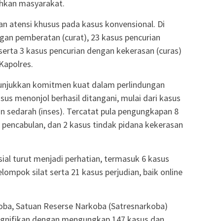
sahkan masyarakat.
n atensi khusus pada kasus konvensional. Di
gan pemberatan (curat), 23 kasus pencurian
erta 3 kasus pencurian dengan kekerasan (curas)
 Kapolres.
enunjukkan komitmen kuat dalam perlindungan
us menonjol berhasil ditangani, mulai dari kasus
 sedarah (inses). Tercatat pula pengungkapan 8
 pencabulan, dan 2 kasus tindak pidana kekerasan
osial turut menjadi perhatian, termasuk 6 kasus
ompok silat serta 21 kasus perjudian, baik online
ba, Satuan Reserse Narkoba (Satresnarkoba)
signifikan dengan mengungkap 147 kasus dan