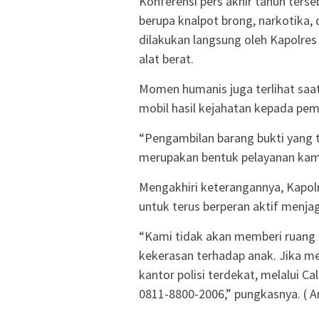
Konferensi pers akhir tahun ters
berupa knalpot brong, narkotika
dilakukan langsung oleh Kapolre
alat berat.
Momen humanis juga terlihat saat
mobil hasil kejahatan kepada pemi
“Pengambilan barang bukti yang t
merupakan bentuk pelayanan kami
Mengakhiri keterangannya, Kapol
untuk terus berperan aktif menj
“Kami tidak akan memberi ruang 
kekerasan terhadap anak. Jika me
kantor polisi terdekat, melalui C
0811-8800-2006,” pungkasnya. ( A