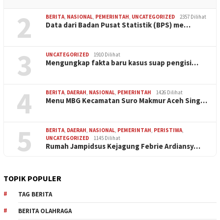
2
BERITA
,
NASIONAL
,
PEMERINTAH
,
UNCATEGORIZED
2357 Dilihat
Data dari Badan Pusat Statistik (BPS) me…
3
UNCATEGORIZED
1910 Dilihat
Mengungkap fakta baru kasus suap pengisi…
4
BERITA
,
DAERAH
,
NASIONAL
,
PEMERINTAH
1426 Dilihat
Menu MBG Kecamatan Suro Makmur Aceh Sing…
5
BERITA
,
DAERAH
,
NASIONAL
,
PEMERINTAH
,
PERISTIWA
,
UNCATEGORIZED
1145 Dilihat
Rumah Jampidsus Kejagung Febrie Ardiansy…
TOPIK POPULER
TAG BERITA
BERITA OLAHRAGA