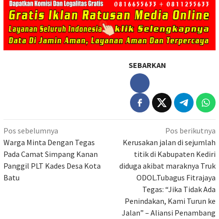
SEBARKAN
Navigasi
Pos sebelumnya
Pos berikutnya
pos
Warga Minta Dengan Tegas
Kerusakan jalan di sejumlah
Pada Camat Simpang Kanan
titik di Kabupaten Kediri
Panggil PLT Kades Desa Kota
diduga akibat maraknya Truk
Batu
ODOL.Tubagus Fitrajaya
Tegas: “Jika Tidak Ada
Penindakan, Kami Turun ke
Jalan” – Aliansi Penambang