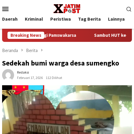
Loncat
Menu
ke
Mobile
konten
Daerah
Kriminal
Peristiwa
Tag Berita
Lainnya
P
kuat Sinergi Pamswakarsa
Breaking News
Sambut HUT ke-81 Kemerdekaan 
Beranda
Berita
Sedekah bumi warga desa sumengko
Redaksi
Februari 17, 2026
112 Dilihat