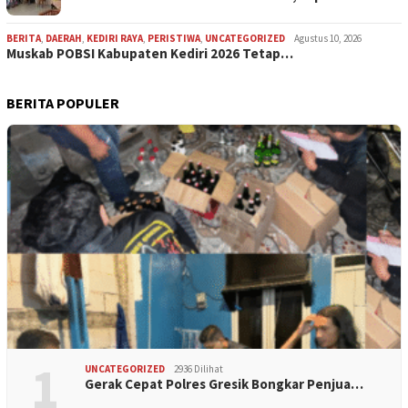
BERITA
,
DAERAH
,
KEDIRI RAYA
,
PERISTIWA
,
UNCATEGORIZED
Agustus 10, 2026
Muskab POBSI Kabupaten Kediri 2026 Tetap…
BERITA POPULER
1
UNCATEGORIZED
2936 Dilihat
Gerak Cepat Polres Gresik Bongkar Penjua…