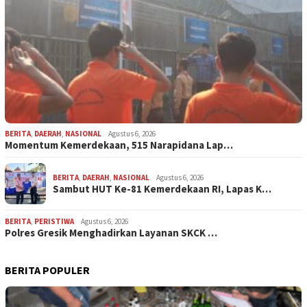
BERITA
,
DAERAH
,
NASIONAL
Agustus 6, 2026
Momentum Kemerdekaan, 515 Narapidana Lap…
BERITA
,
DAERAH
,
NASIONAL
Agustus 6, 2026
Sambut HUT Ke-81 Kemerdekaan RI, Lapas K…
BERITA
,
PERISTIWA
Agustus 6, 2026
Polres Gresik Menghadirkan Layanan SKCK …
BERITA POPULER