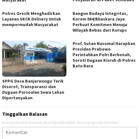
Masyarakat
Polres Gresik Menghadirkan
Bangun Budaya Integritas,
Layanan SKCK Delivery Untuk
Korem 084/Bhaskara Jaya
mempermudah Masyarakat
Perkuat Komitmen Menuju
Wilayah Bebas dari Korups
Prof. Sutan Nasomal Harapkan
Presiden Prabowo
Perintahkan Polri Berbenah,
Soroti Dugaan Kisruh di Polres
Batu Bara
SPPG Desa Banjarwungu Tarik
Disorot, Transparansi dan
Dugaan Persoalan Sewa Lahan
Dipertanyakan
Tinggalkan Balasan
Alamat email Anda tidak akan dipublikasikan.
Ruas yang wajib ditandai
*