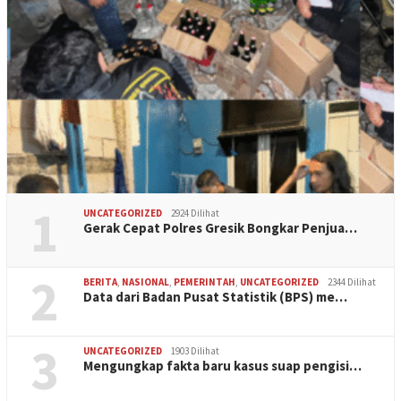
1
UNCATEGORIZED
2924 Dilihat
Gerak Cepat Polres Gresik Bongkar Penjua…
2
BERITA
,
NASIONAL
,
PEMERINTAH
,
UNCATEGORIZED
2344 Dilihat
Data dari Badan Pusat Statistik (BPS) me…
3
UNCATEGORIZED
1903 Dilihat
Mengungkap fakta baru kasus suap pengisi…