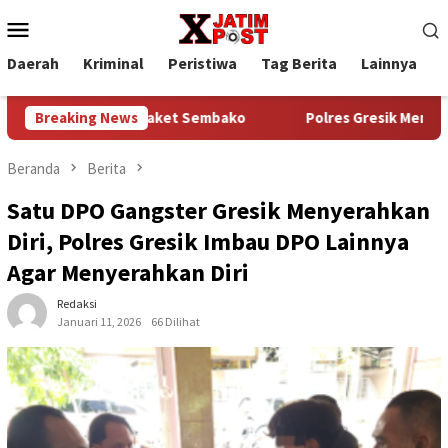
Loncat
Menu
ke
Mobile
konten
Daerah
Kriminal
Peristiwa
Tag Berita
Lainnya
P
ran 45 Paket Sembako
Breaking News
Polres Gresik Menghadirkan Layan
Beranda
Berita
Satu DPO Gangster Gresik Menyerahkan
Diri, Polres Gresik Imbau DPO Lainnya
Agar Menyerahkan Diri
Redaksi
Januari 11, 2026
66 Dilihat