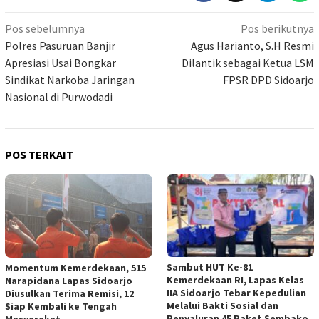
Navigasi
Pos sebelumnya
Pos berikutnya
pos
Polres Pasuruan Banjir
Agus Harianto, S.H Resmi
Apresiasi Usai Bongkar
Dilantik sebagai Ketua LSM
Sindikat Narkoba Jaringan
FPSR DPD Sidoarjo
Nasional di Purwodadi
POS TERKAIT
Sambut HUT Ke-81
Momentum Kemerdekaan, 515
Kemerdekaan RI, Lapas Kelas
Narapidana Lapas Sidoarjo
IIA Sidoarjo Tebar Kepedulian
Diusulkan Terima Remisi, 12
Melalui Bakti Sosial dan
Siap Kembali ke Tengah
Penyaluran 45 Paket Sembako