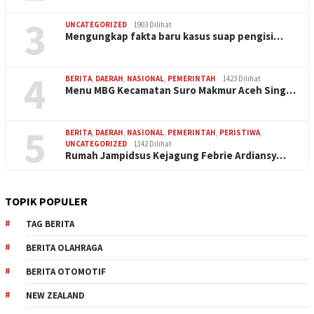
3
UNCATEGORIZED
1903 Dilihat
Mengungkap fakta baru kasus suap pengisi…
4
BERITA
,
DAERAH
,
NASIONAL
,
PEMERINTAH
1423 Dilihat
Menu MBG Kecamatan Suro Makmur Aceh Sing…
5
BERITA
,
DAERAH
,
NASIONAL
,
PEMERINTAH
,
PERISTIWA
,
UNCATEGORIZED
1142 Dilihat
Rumah Jampidsus Kejagung Febrie Ardiansy…
TOPIK POPULER
TAG BERITA
BERITA OLAHRAGA
BERITA OTOMOTIF
NEW ZEALAND