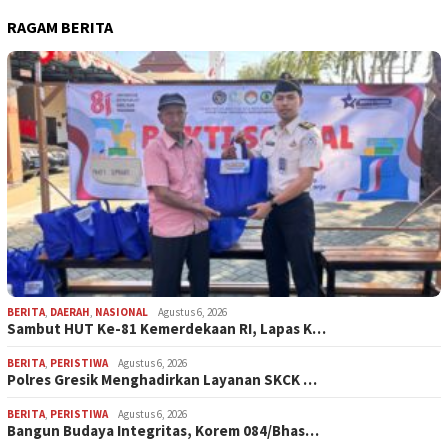
RAGAM BERITA
BERITA
,
DAERAH
,
NASIONAL
Agustus 6, 2026
Sambut HUT Ke-81 Kemerdekaan RI, Lapas K…
BERITA
,
PERISTIWA
Agustus 6, 2026
Polres Gresik Menghadirkan Layanan SKCK …
BERITA
,
PERISTIWA
Agustus 6, 2026
Bangun Budaya Integritas, Korem 084/Bhas…