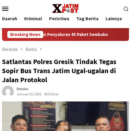
Loncat
Menu
ke
Mobile
konten
Daerah
Kriminal
Peristiwa
Tag Berita
Lainnya
P
osial dan Penyaluran 45 Paket Sembako
Breaking News
Polres Gresik Me
Beranda
Berita
Satlantas Polres Gresik Tindak Tegas
Sopir Bus Trans Jatim Ugal-ugalan di
Jalan Protokol
Redaksi
Januari 20, 2026
86 Dilihat