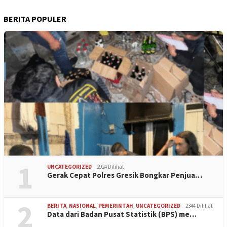
BERITA POPULER
1
UNCATEGORIZED
2924 Dilihat
Gerak Cepat Polres Gresik Bongkar Penjua…
2
BERITA
,
NASIONAL
,
PEMERINTAH
,
UNCATEGORIZED
2344 Dilihat
Data dari Badan Pusat Statistik (BPS) me…