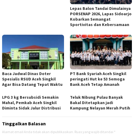
Lepas Balon Tandai Dimulainya
PORSENAP 2026, Lapas Sidoarjo
Kobarkan Semangat
Sportivitas dan Kebersamaan
Baca Jadwal Dinas Doter
PT Bank Syariah Aceh Singkil
Spesialis RSUD Aceh Singkil
peringati Hut ke 53 Semoga
Agar Bisa Datang Tepat Waktu
Bank Aceh Tetap Amanah
LPG 3 kg Bersubsidi Semakin
Teluk Nibung Pulau Banyak
Mahal, Pemkab Aceh Singkil
Bakal Ditetapkan jadi
Diminta Sidak Jalur Distribusi
Kampung Nelayan Merah Putih
Tinggalkan Balasan
Alamat email Anda tidak akan dipublikasikan.
Ruas yang wajib ditandai
*