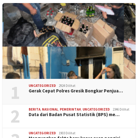
1
UNCATEGORIZED
2924 Dilihat
Gerak Cepat Polres Gresik Bongkar Penjua…
2
BERITA
,
NASIONAL
,
PEMERINTAH
,
UNCATEGORIZED
2346 Dilihat
Data dari Badan Pusat Statistik (BPS) me…
UNCATEGORIZED
1903 Dilihat