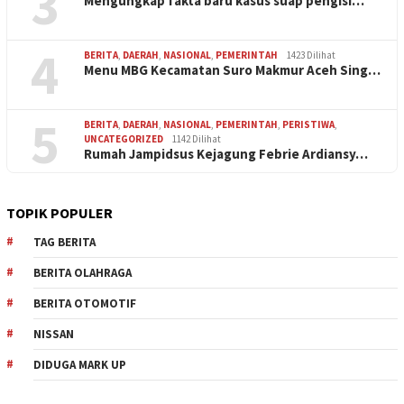
3
Mengungkap fakta baru kasus suap pengisi…
4
BERITA
,
DAERAH
,
NASIONAL
,
PEMERINTAH
1423 Dilihat
Menu MBG Kecamatan Suro Makmur Aceh Sing…
5
BERITA
,
DAERAH
,
NASIONAL
,
PEMERINTAH
,
PERISTIWA
,
UNCATEGORIZED
1142 Dilihat
Rumah Jampidsus Kejagung Febrie Ardiansy…
TOPIK POPULER
TAG BERITA
BERITA OLAHRAGA
BERITA OTOMOTIF
NISSAN
DIDUGA MARK UP