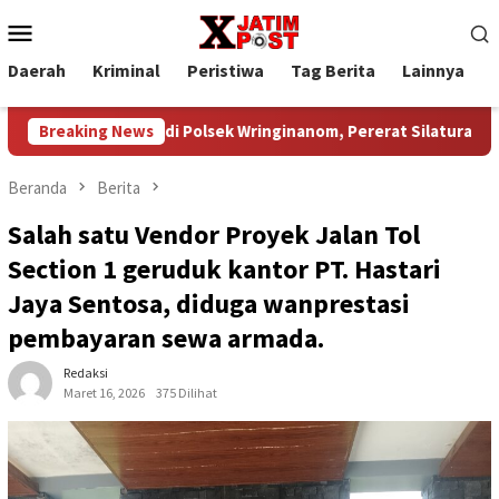
Loncat
Menu
ke
Mobile
konten
Daerah
Kriminal
Peristiwa
Tag Berita
Lainnya
P
ama di Polsek Wringinanom, Pererat Silaturahmi dan Berbagi K
Breaking News
Beranda
Berita
Salah satu Vendor Proyek Jalan Tol
Section 1 geruduk kantor PT. Hastari
Jaya Sentosa, diduga wanprestasi
pembayaran sewa armada.
Redaksi
Maret 16, 2026
375 Dilihat