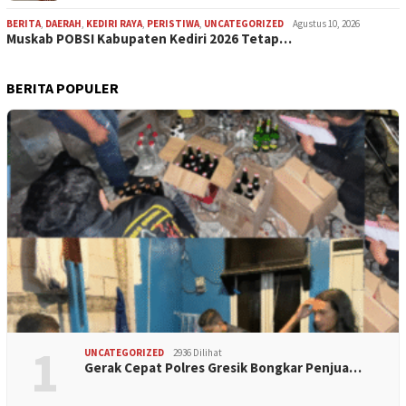
BERITA
,
DAERAH
,
KEDIRI RAYA
,
PERISTIWA
,
UNCATEGORIZED
Agustus 10, 2026
Muskab POBSI Kabupaten Kediri 2026 Tetap…
BERITA POPULER
1
UNCATEGORIZED
2936 Dilihat
Gerak Cepat Polres Gresik Bongkar Penjua…