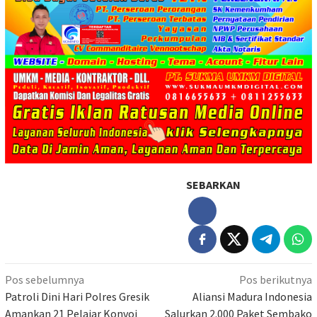
SEBARKAN
Navigasi
Pos sebelumnya
Pos berikutnya
pos
Patroli Dini Hari Polres Gresik
Aliansi Madura Indonesia
Amankan 21 Pelajar Konvoi
Salurkan 2.000 Paket Sembako