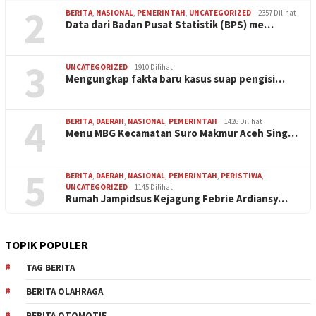
2
BERITA
,
NASIONAL
,
PEMERINTAH
,
UNCATEGORIZED
2357 Dilihat
Data dari Badan Pusat Statistik (BPS) me…
3
UNCATEGORIZED
1910 Dilihat
Mengungkap fakta baru kasus suap pengisi…
4
BERITA
,
DAERAH
,
NASIONAL
,
PEMERINTAH
1426 Dilihat
Menu MBG Kecamatan Suro Makmur Aceh Sing…
5
BERITA
,
DAERAH
,
NASIONAL
,
PEMERINTAH
,
PERISTIWA
,
UNCATEGORIZED
1145 Dilihat
Rumah Jampidsus Kejagung Febrie Ardiansy…
TOPIK POPULER
TAG BERITA
BERITA OLAHRAGA
BERITA OTOMOTIF