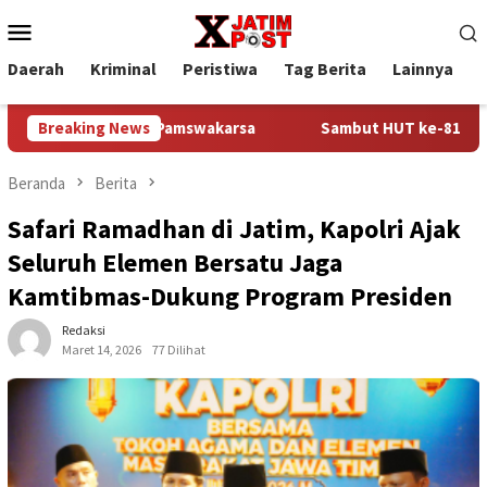
Loncat
Menu
ke
Mobile
konten
Daerah
Kriminal
Peristiwa
Tag Berita
Lainnya
P
at Sinergi Pamswakarsa
Breaking News
Sambut HUT ke-81 Kemerdekaan RI
Beranda
Berita
Safari Ramadhan di Jatim, Kapolri Ajak
Seluruh Elemen Bersatu Jaga
Kamtibmas-Dukung Program Presiden
Redaksi
Maret 14, 2026
77 Dilihat