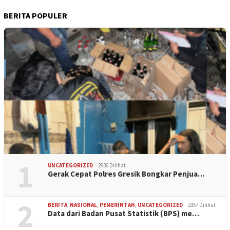
BERITA POPULER
1
UNCATEGORIZED
2936 Dilihat
Gerak Cepat Polres Gresik Bongkar Penjua…
2
BERITA
,
NASIONAL
,
PEMERINTAH
,
UNCATEGORIZED
2357 Dilihat
Data dari Badan Pusat Statistik (BPS) me…