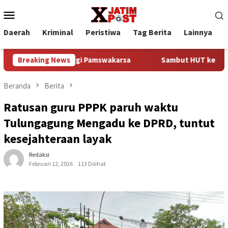
Loncat
Menu
ke
Mobile
konten
Daerah
Kriminal
Peristiwa
Tag Berita
Lainnya
P
Perkuat Sinergi Pamswakarsa
Breaking News
Sambut HUT ke-81 Kemerdeka
Beranda
Berita
Ratusan guru PPPK paruh waktu
Tulungagung Mengadu ke DPRD, tuntut
kesejahteraan layak
Redaksi
Februari 12, 2026
113 Dilihat