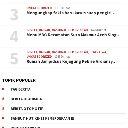
3
UNCATEGORIZED
1910 Dilihat
Mengungkap fakta baru kasus suap pengisi…
4
BERITA
,
DAERAH
,
NASIONAL
,
PEMERINTAH
1426 Dilihat
Menu MBG Kecamatan Suro Makmur Aceh Sing…
5
BERITA
,
DAERAH
,
NASIONAL
,
PEMERINTAH
,
PERISTIWA
,
UNCATEGORIZED
1145 Dilihat
Rumah Jampidsus Kejagung Febrie Ardiansy…
TOPIK POPULER
TAG BERITA
BERITA OLAHRAGA
BERITA OTOMOTIF
SAMBUT HUT KE-81 KEMERDEKAAN RI