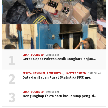
1
UNCATEGORIZED
2924 Dilihat
Gerak Cepat Polres Gresik Bongkar Penjua…
2
BERITA
,
NASIONAL
,
PEMERINTAH
,
UNCATEGORIZED
2344 Dilihat
Data dari Badan Pusat Statistik (BPS) me…
3
UNCATEGORIZED
1903 Dilihat
Mengungkap fakta baru kasus suap pengisi…