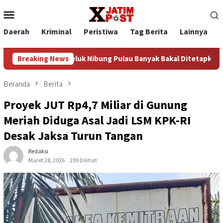
Loncat
Menu
ke
Mobile
konten
Daerah
Kriminal
Peristiwa
Tag Berita
Lainnya
P
busi
Breaking News
Teluk Nibung Pulau Banyak Bakal Ditetapkan jadi K
Beranda
Berita
Proyek JUT Rp4,7 Miliar di Gunung
Meriah Diduga Asal Jadi LSM KPK-RI
Desak Jaksa Turun Tangan
Redaksi
Maret 28, 2026
209 Dilihat