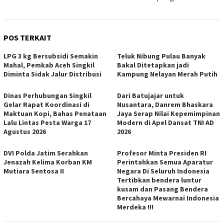
POS TERKAIT
LPG 3 kg Bersubsidi Semakin
Teluk Nibung Pulau Banyak
Mahal, Pemkab Aceh Singkil
Bakal Ditetapkan jadi
Diminta Sidak Jalur Distribusi
Kampung Nelayan Merah Putih
Dinas Perhubungan Singkil
Dari Batujajar untuk
Gelar Rapat Koordinasi di
Nusantara, Danrem Bhaskara
Maktuan Kopi, Bahas Penataan
Jaya Serap Nilai Kepemimpinan
Lalu Lintas Pesta Warga 17
Modern di Apel Dansat TNI AD
Agustus 2026
2026
DVI Polda Jatim Serahkan
Profesor Minta Presiden RI
Jenazah Kelima Korban KM
Perintahkan Semua Aparatur
Mutiara Sentosa II
Negara Di Seluruh Indonesia
Tertibkan bendera luntur
kusam dan Pasang Bendera
Bercahaya Mewarnai Indonesia
Merdeka !!!