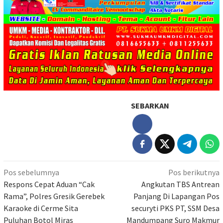
SEBARKAN
Navigasi
Pos sebelumnya
Pos berikutnya
pos
Respons Cepat Aduan “Cak
Angkutan TBS Antrean
Rama”, Polres Gresik Gerebek
Panjang Di Lapangan Pos
Karaoke di Cerme Sita
securyti PKS PT, SSM Desa
Puluhan Botol Miras
Mandumpang Suro Makmur