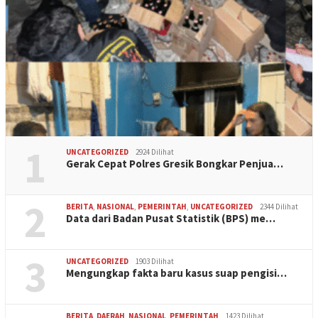
1
UNCATEGORIZED
2924 Dilihat
Gerak Cepat Polres Gresik Bongkar Penjua…
2
BERITA
,
NASIONAL
,
PEMERINTAH
,
UNCATEGORIZED
2344 Dilihat
Data dari Badan Pusat Statistik (BPS) me…
3
UNCATEGORIZED
1903 Dilihat
Mengungkap fakta baru kasus suap pengisi…
BERITA
,
DAERAH
,
NASIONAL
,
PEMERINTAH
1423 Dilihat