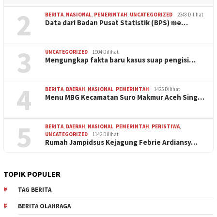
2
BERITA
,
NASIONAL
,
PEMERINTAH
,
UNCATEGORIZED
2348 Dilihat
Data dari Badan Pusat Statistik (BPS) me…
3
UNCATEGORIZED
1904 Dilihat
Mengungkap fakta baru kasus suap pengisi…
4
BERITA
,
DAERAH
,
NASIONAL
,
PEMERINTAH
1425 Dilihat
Menu MBG Kecamatan Suro Makmur Aceh Sing…
5
BERITA
,
DAERAH
,
NASIONAL
,
PEMERINTAH
,
PERISTIWA
,
UNCATEGORIZED
1142 Dilihat
Rumah Jampidsus Kejagung Febrie Ardiansy…
TOPIK POPULER
TAG BERITA
BERITA OLAHRAGA