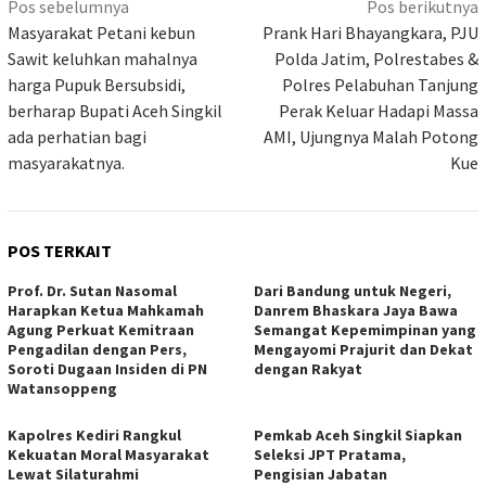
Navigasi
Pos sebelumnya
Pos berikutnya
pos
Masyarakat Petani kebun
Prank Hari Bhayangkara, PJU
Sawit keluhkan mahalnya
Polda Jatim, Polrestabes &
harga Pupuk Bersubsidi,
Polres Pelabuhan Tanjung
berharap Bupati Aceh Singkil
Perak Keluar Hadapi Massa
ada perhatian bagi
AMI, Ujungnya Malah Potong
masyarakatnya.
Kue
POS TERKAIT
Prof. Dr. Sutan Nasomal
Dari Bandung untuk Negeri,
Harapkan Ketua Mahkamah
Danrem Bhaskara Jaya Bawa
Agung Perkuat Kemitraan
Semangat Kepemimpinan yang
Pengadilan dengan Pers,
Mengayomi Prajurit dan Dekat
Soroti Dugaan Insiden di PN
dengan Rakyat
Watansoppeng
Kapolres Kediri Rangkul
Pemkab Aceh Singkil Siapkan
Kekuatan Moral Masyarakat
Seleksi JPT Pratama,
Lewat Silaturahmi
Pengisian Jabatan