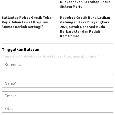
Dilaksanakan Bertahap Sesuai
Sistem Merit
Satlantas Polres Gresik Tebar
Kapolres Gresik Buka Latihan
Kepedulian Lewat Program
Gabungan Saka Bhayangkara
“Jumat Berkah Berbagi”
2026, Cetak Generasi Muda
Berkarakter dan Peduli
Kamtibmas
Tinggalkan Balasan
Alamat email Anda tidak akan dipublikasikan.
Ruas yang wajib ditandai
*