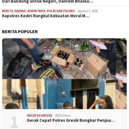
Dari Bandung untuk Negeri, Danrem Bhaska…
BERITA
,
DAERAH
,
KEDIRI RAYA
,
POLRI DAN POLRES
Agustus 7, 2026
Kapolres Kediri Rangkul Kekuatan Moral M…
BERITA POPULER
1
UNCATEGORIZED
2925 Dilihat
Gerak Cepat Polres Gresik Bongkar Penjua…