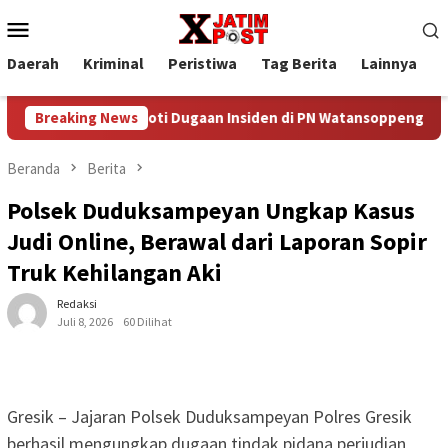
Loncat
Menu
ke
Mobile
konten
Daerah
Kriminal
Peristiwa
Tag Berita
Lainnya
P
an Pers, Soroti Dugaan Insiden di PN Watansoppeng
Breaking News
Dar
Beranda
Berita
Polsek Duduksampeyan Ungkap Kasus
Judi Online, Berawal dari Laporan Sopir
Truk Kehilangan Aki
Redaksi
Juli 8, 2026
60 Dilihat
Gresik – Jajaran Polsek Duduksampeyan Polres Gresik
berhasil mengungkap dugaan tindak pidana perjudian