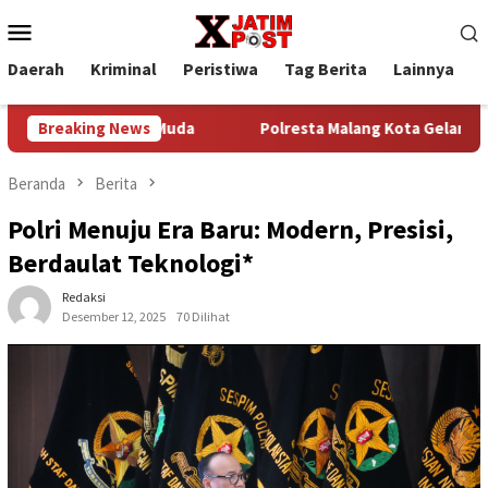
Loncat
Menu
ke
Mobile
konten
Daerah
Kriminal
Peristiwa
Tag Berita
Lainnya
P
k Generasi Muda
Breaking News
Polresta Malang Kota Gelar Bakkes Ajak
Beranda
Berita
Polri Menuju Era Baru: Modern, Presisi,
Berdaulat Teknologi*
Redaksi
Desember 12, 2025
70 Dilihat