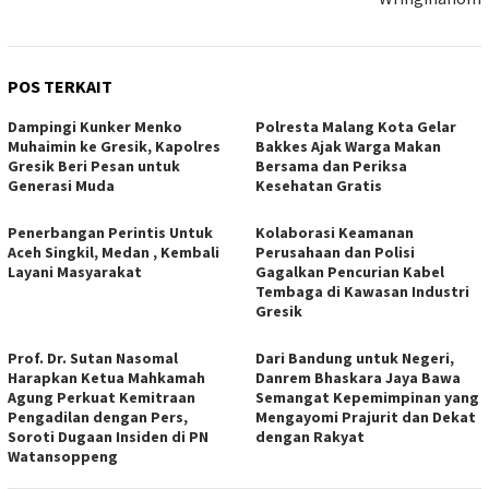
POS TERKAIT
Dampingi Kunker Menko
Polresta Malang Kota Gelar
Muhaimin ke Gresik, Kapolres
Bakkes Ajak Warga Makan
Gresik Beri Pesan untuk
Bersama dan Periksa
Generasi Muda
Kesehatan Gratis
Penerbangan Perintis Untuk
Kolaborasi Keamanan
Aceh Singkil, Medan , Kembali
Perusahaan dan Polisi
Layani Masyarakat
Gagalkan Pencurian Kabel
Tembaga di Kawasan Industri
Gresik
Prof. Dr. Sutan Nasomal
Dari Bandung untuk Negeri,
Harapkan Ketua Mahkamah
Danrem Bhaskara Jaya Bawa
Agung Perkuat Kemitraan
Semangat Kepemimpinan yang
Pengadilan dengan Pers,
Mengayomi Prajurit dan Dekat
Soroti Dugaan Insiden di PN
dengan Rakyat
Watansoppeng