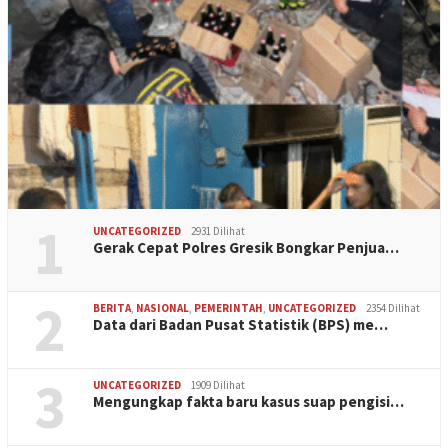
1
UNCATEGORIZED
2931 Dilihat
Gerak Cepat Polres Gresik Bongkar Penjua…
2
BERITA
,
NASIONAL
,
PEMERINTAH
,
UNCATEGORIZED
2354 Dilihat
Data dari Badan Pusat Statistik (BPS) me…
3
UNCATEGORIZED
1909 Dilihat
Mengungkap fakta baru kasus suap pengisi…