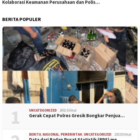
Kolaborasi Keamanan Perusahaan dan Polis…
BERITA POPULER
1
UNCATEGORIZED
2931 Dilihat
Gerak Cepat Polres Gresik Bongkar Penjua…
BERITA
,
NASIONAL
,
PEMERINTAH
,
UNCATEGORIZED
2353 Dilihat
Data dari Badan Pusat Statistik (BPS) me…