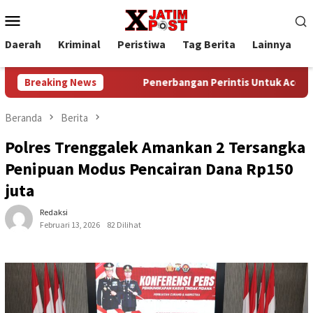
Loncat
Menu
ke
Mobile
konten
Daerah
Kriminal
Peristiwa
Tag Berita
Lainnya
P
an Gratis
Breaking News
Penerbangan Perintis Untuk Aceh Singkil, Meda
Beranda
Berita
Polres Trenggalek Amankan 2 Tersangka
Penipuan Modus Pencairan Dana Rp150
juta
Redaksi
Februari 13, 2026
82 Dilihat