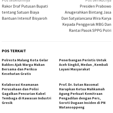
Navigasi
Pos sebelumnya
Pos berikutnya
pos
Rakor Draf Putusan Bupati
Presiden Prabowo
tentang Satuan Biaya
Anugerahkan Bintang Jasa
Bantuan Intensif Bisyaroh
Dan Satyalancana Wira Karya
Kepada Penggerak MBG Dan
Rantai Pasok SPPG Polri
POS TERKAIT
Polresta Malang Kota Gelar
Penerbangan Perintis Untuk
Bakkes Ajak Warga Makan
Aceh Singkil, Medan , Kembali
Bersama dan Periksa
Layani Masyarakat
Kesehatan Gratis
Kolaborasi Keamanan
Prof. Dr. Sutan Nasomal
Perusahaan dan Polisi
Harapkan Ketua Mahkamah
Gagalkan Pencurian Kabel
Agung Perkuat Kemitraan
Tembaga di Kawasan Industri
Pengadilan dengan Pers,
Gresik
Soroti Dugaan Insiden di PN
Watansoppeng