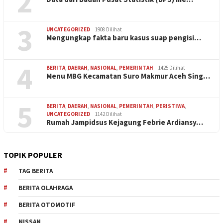
2
3
UNCATEGORIZED
1908 Dilihat
Mengungkap fakta baru kasus suap pengisi…
4
BERITA
,
DAERAH
,
NASIONAL
,
PEMERINTAH
1425 Dilihat
Menu MBG Kecamatan Suro Makmur Aceh Sing…
5
BERITA
,
DAERAH
,
NASIONAL
,
PEMERINTAH
,
PERISTIWA
,
UNCATEGORIZED
1142 Dilihat
Rumah Jampidsus Kejagung Febrie Ardiansy…
TOPIK POPULER
TAG BERITA
BERITA OLAHRAGA
BERITA OTOMOTIF
NISSAN