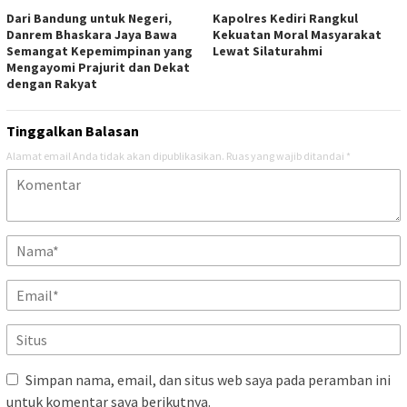
Dari Bandung untuk Negeri,
Kapolres Kediri Rangkul
Danrem Bhaskara Jaya Bawa
Kekuatan Moral Masyarakat
Semangat Kepemimpinan yang
Lewat Silaturahmi
Mengayomi Prajurit dan Dekat
dengan Rakyat
Tinggalkan Balasan
Alamat email Anda tidak akan dipublikasikan.
Ruas yang wajib ditandai
*
Simpan nama, email, dan situs web saya pada peramban ini
untuk komentar saya berikutnya.