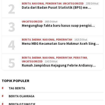
2
BERITA
,
NASIONAL
,
PEMERINTAH
,
UNCATEGORIZED
2350 Dilihat
Data dari Badan Pusat Statistik (BPS) me…
3
UNCATEGORIZED
1905 Dilihat
Mengungkap fakta baru kasus suap pengisi…
4
BERITA
,
DAERAH
,
NASIONAL
,
PEMERINTAH
1425 Dilihat
Menu MBG Kecamatan Suro Makmur Aceh Sing…
5
BERITA
,
DAERAH
,
NASIONAL
,
PEMERINTAH
,
PERISTIWA
,
UNCATEGORIZED
1142 Dilihat
Rumah Jampidsus Kejagung Febrie Ardiansy…
TOPIK POPULER
TAG BERITA
BERITA OLAHRAGA
BERITA OTOMOTIF