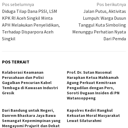
Navigasi
Pos sebelumnya
Pos berikutnya
pos
Diduga Tilap Dana PSSI, LSM
Jalan Putus, Aktivitas
KPK RI Aceh Singkil Minta
Lumpuh: Warga Dusun
APH Melakukan Penyelidikan,
Tanggul Kuta Simboling
Terhadap Disparpora Aceh
Menunggu Perhatian Nyata
Singkil
Dari Pemda
POS TERKAIT
Kolaborasi Keamanan
Prof. Dr. Sutan Nasomal
Perusahaan dan Polisi
Harapkan Ketua Mahkamah
Gagalkan Pencurian Kabel
Agung Perkuat Kemitraan
Tembaga di Kawasan Industri
Pengadilan dengan Pers,
Gresik
Soroti Dugaan Insiden di PN
Watansoppeng
Dari Bandung untuk Negeri,
Kapolres Kediri Rangkul
Danrem Bhaskara Jaya Bawa
Kekuatan Moral Masyarakat
Semangat Kepemimpinan yang
Lewat Silaturahmi
Mengayomi Prajurit dan Dekat