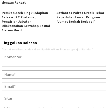
dengan Rakyat
Pemkab Aceh Singkil Siapkan
Satlantas Polres Gresik Tebar
Seleksi JPT Pratama,
Kepedulian Lewat Program
Pengisian Jabatan
“Jumat Berkah Berbagi”
Dilaksanakan Bertahap Sesuai
Sistem Merit
Tinggalkan Balasan
Alamat email Anda tidak akan dipublikasikan.
Ruas yang wajib ditandai
*