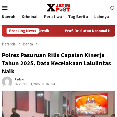
Loncat
Menu
ke
Mobile
konten
Daerah
Kriminal
Peristiwa
Tag Berita
Lainnya
P
Industri Gresik
Breaking News
Prof. Dr. Sutan Nasomal Harapkan Ketu
Beranda
Berita
Polres Pasuruan Rilis Capaian Kinerja
Tahun 2025, Data Kecelakaan Lalulintas
Naik
Redaksi
Desember 31, 2025
83 Dilihat