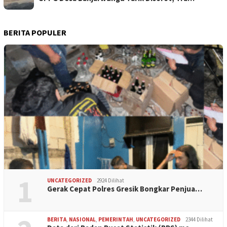
BERITA POPULER
1
UNCATEGORIZED
2924 Dilihat
Gerak Cepat Polres Gresik Bongkar Penjua…
BERITA
,
NASIONAL
,
PEMERINTAH
,
UNCATEGORIZED
2344 Dilihat