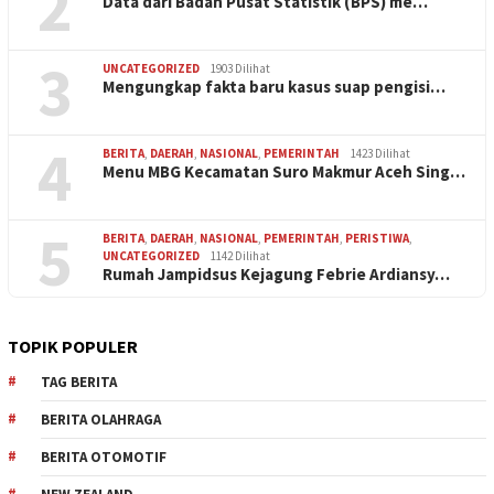
2
Data dari Badan Pusat Statistik (BPS) me…
3
UNCATEGORIZED
1903 Dilihat
Mengungkap fakta baru kasus suap pengisi…
4
BERITA
,
DAERAH
,
NASIONAL
,
PEMERINTAH
1423 Dilihat
Menu MBG Kecamatan Suro Makmur Aceh Sing…
5
BERITA
,
DAERAH
,
NASIONAL
,
PEMERINTAH
,
PERISTIWA
,
UNCATEGORIZED
1142 Dilihat
Rumah Jampidsus Kejagung Febrie Ardiansy…
TOPIK POPULER
TAG BERITA
BERITA OLAHRAGA
BERITA OTOMOTIF