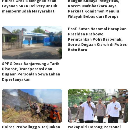
Polres Gresik Menghadirkan
Bangun Budaya Integritas,
Layanan SKCK Delivery Untuk
Korem 084/Bhaskara Jaya
mempermudah Masyarakat
Perkuat Komitmen Menuju
Wilayah Bebas dari Korups
Prof. Sutan Nasomal Harapkan
Presiden Prabowo
Perintahkan Polri Berbenah,
Soroti Dugaan Kisruh di Polres
Batu Bara
SPPG Desa Banjarwungu Tarik
Disorot, Transparansi dan
Dugaan Persoalan Sewa Lahan
Dipertanyakan
Polres Probolinggo Terjunkan
Wakapolri Dorong Personel