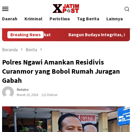
Loncat
Menu
ke
Mobile
konten
Daerah
Kriminal
Peristiwa
Tag Berita
Lainnya
P
h Masyarakat
Breaking News
Bangun Budaya Integritas, Korem 084/Bhas
Beranda
Berita
Polres Ngawi Amankan Residivis
Curanmor yang Bobol Rumah Juragan
Gabah
Redaksi
Maret 10, 2026
112 Dilihat