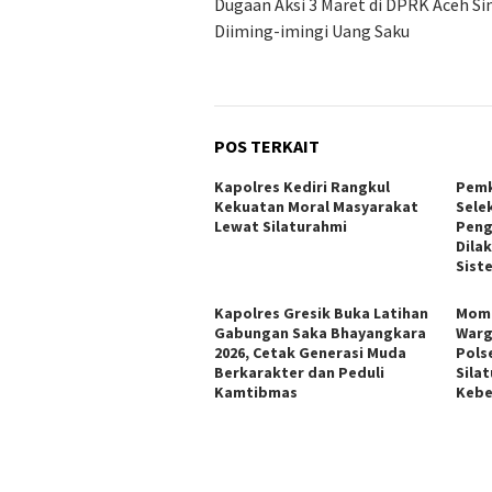
pos
Dugaan Aksi 3 Maret di DPRK Aceh Si
Diiming-imingi Uang Saku
POS TERKAIT
Kapolres Kediri Rangkul
Pemk
Kekuatan Moral Masyarakat
Sele
Lewat Silaturahmi
Peng
Dila
Sist
Kapolres Gresik Buka Latihan
Mome
Gabungan Saka Bhayangkara
Warg
2026, Cetak Generasi Muda
Pols
Berkarakter dan Peduli
Sila
Kamtibmas
Kebe