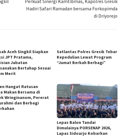
ngkil
Perkuat Sinergi Kamtibmas, Kapolres Gresik
Hadiri Safari Ramadan bersama Forkopimda
di Driyorejo
ab Aceh Singkil Siapkan
Satlantas Polres Gresik Tebar
ksi JPT Pratama,
Kepedulian Lewat Program
isian Jabatan
“Jumat Berkah Berbagi”
ksanakan Bertahap Sesuai
em Merit
n Hangat Ratusan
a Makan Bersama di
ek Wringinanom, Pererat
turahmi dan Berbagi
rkahan
Lepas Balon Tandai
Dimulainya PORSENAP 2026,
Lapas Sidoarjo Kobarkan