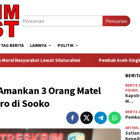
Pencarian
TAG BERITA
LAINNYA
POLITIK
Lewat Silaturahmi
Pemkab Aceh Singkil Siapkan Seleksi 
BERIT
BERITA
,
 Amankan 3 Orang Matel
POLRES
Kapolr
ro di Sooko
M…
BERITA
,
Pemkab
ARTIKEL
Satlan
Keped