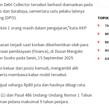
n Debt Collector tersebut berhasil diamankan pada
jo dan Surabaya, sementara satu pelaku lainnya
ng (DPO).
TOPIK
TA
 kini 1 orang masih dalam pengejaran,”kata AKP
BE
BE
san terjadi saat korban diberhentikan oleh para
NI
haan pembiayaan (Finance), di Dusun Mengelo
n Sooko pada Senin, 15 September 2025.
DI
keluar dari posisi kemudi, mengambil alih
erta membawa kabur mobil tersebut.
jual seharga Rp80 juta dan hasilnya dibagi rata.
at (1) dan Pasal 486 Undang-Undang Nomor 1 Tahun
an pidana maksimal 9 tahun penjara.