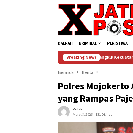
Loncat
ke
konten
DAERAH
KRIMINAL
PERISTIWA
Kapolres Kediri Rangkul Kekuatan Moral Masyarakat 
Breaking News
Beranda
Berita
Polres Mojokerto
yang Rampas Paje
Redaksi
Maret 3, 2026
131 Dilihat