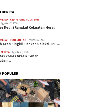
 BERITA
DAERAH
,
KEDIRI RAYA
,
POLRI DAN
Agustus 7, 2026
es Kediri Rangkul Kekuatan Moral
DAERAH
,
PEMERINTAH
Agustus 7, 2026
 Aceh Singkil Siapkan Seleksi JPT …
,
BERITA
Agustus 7, 2026
tas Polres Gresik Tebar
ulian…
A POPULER