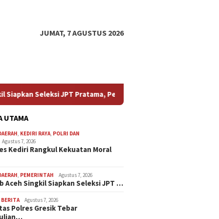
JUMAT, 7 AGUSTUS 2026
JPT Pratama, Pengisian Jabatan Dilaksanakan Bertahap Sesuai Si
A UTAMA
DAERAH
,
KEDIRI RAYA
,
POLRI DAN
Agustus 7, 2026
es Kediri Rangkul Kekuatan Moral
DAERAH
,
PEMERINTAH
Agustus 7, 2026
 Aceh Singkil Siapkan Seleksi JPT …
,
BERITA
Agustus 7, 2026
tas Polres Gresik Tebar
ulian…