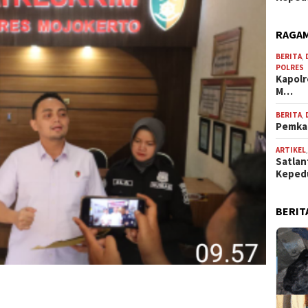
RAGAM
BERITA
,
POLRES
Kapolr
M…
BERITA
,
Pemkab
ARTIKEL
Satlan
Keped
BERIT