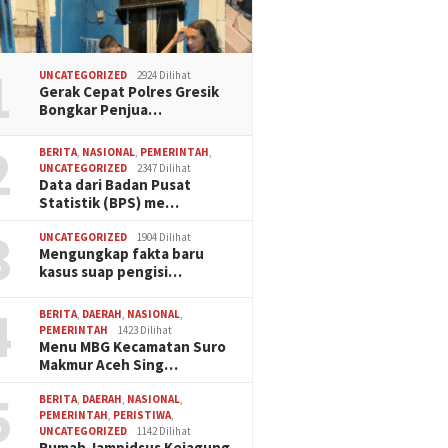
1
UNCATEGORIZED
2924 Dilihat
Gerak Cepat Polres Gresik
Bongkar Penjua…
2
BERITA
,
NASIONAL
,
PEMERINTAH
,
UNCATEGORIZED
2347 Dilihat
Data dari Badan Pusat
Statistik (BPS) me…
3
UNCATEGORIZED
1904 Dilihat
Mengungkap fakta baru
kasus suap pengisi…
4
BERITA
,
DAERAH
,
NASIONAL
,
PEMERINTAH
1423 Dilihat
Menu MBG Kecamatan Suro
Makmur Aceh Sing…
5
BERITA
,
DAERAH
,
NASIONAL
,
PEMERINTAH
,
PERISTIWA
,
UNCATEGORIZED
1142 Dilihat
Rumah Jampidsus Kejagung