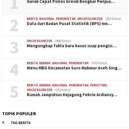
1
Gerak Cepat Polres Gresik Bongkar Penjua…
2
BERITA
,
NASIONAL
,
PEMERINTAH
,
UNCATEGORIZED
2352 Dilihat
Data dari Badan Pusat Statistik (BPS) me…
3
UNCATEGORIZED
1906 Dilihat
Mengungkap fakta baru kasus suap pengisi…
4
BERITA
,
DAERAH
,
NASIONAL
,
PEMERINTAH
1425 Dilihat
Menu MBG Kecamatan Suro Makmur Aceh Sing…
5
BERITA
,
DAERAH
,
NASIONAL
,
PEMERINTAH
,
PERISTIWA
,
UNCATEGORIZED
1142 Dilihat
Rumah Jampidsus Kejagung Febrie Ardiansy…
TOPIK POPULER
TAG BERITA