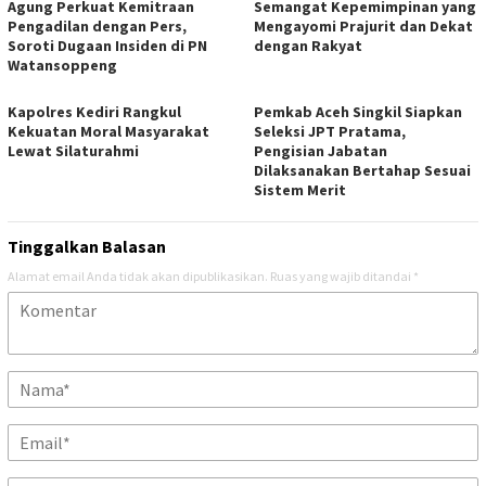
Agung Perkuat Kemitraan
Semangat Kepemimpinan yang
Pengadilan dengan Pers,
Mengayomi Prajurit dan Dekat
Soroti Dugaan Insiden di PN
dengan Rakyat
Watansoppeng
Kapolres Kediri Rangkul
Pemkab Aceh Singkil Siapkan
Kekuatan Moral Masyarakat
Seleksi JPT Pratama,
Lewat Silaturahmi
Pengisian Jabatan
Dilaksanakan Bertahap Sesuai
Sistem Merit
Tinggalkan Balasan
Alamat email Anda tidak akan dipublikasikan.
Ruas yang wajib ditandai
*