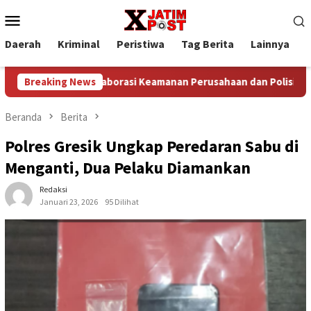
Loncat
Menu
ke
Mobile
konten
Daerah
Kriminal
Peristiwa
Tag Berita
Lainnya
P
Kolaborasi Keamanan Perusahaan dan Polisi Gagalkan Pencu
Breaking News
Beranda
Berita
Polres Gresik Ungkap Peredaran Sabu di
Menganti, Dua Pelaku Diamankan
Redaksi
Januari 23, 2026
95 Dilihat