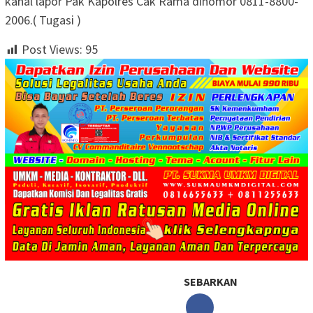
kanal lapor Pak Kapolres Cak Rama dinomor 0811-8800-
2006.( Tugasi )
Post Views:
95
SEBARKAN