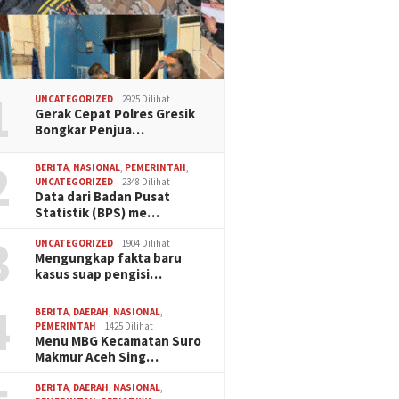
1
UNCATEGORIZED
2925 Dilihat
Gerak Cepat Polres Gresik
Bongkar Penjua…
2
BERITA
,
NASIONAL
,
PEMERINTAH
,
UNCATEGORIZED
2348 Dilihat
Data dari Badan Pusat
Statistik (BPS) me…
3
UNCATEGORIZED
1904 Dilihat
Mengungkap fakta baru
kasus suap pengisi…
4
BERITA
,
DAERAH
,
NASIONAL
,
PEMERINTAH
1425 Dilihat
Menu MBG Kecamatan Suro
Makmur Aceh Sing…
BERITA
,
DAERAH
,
NASIONAL
,