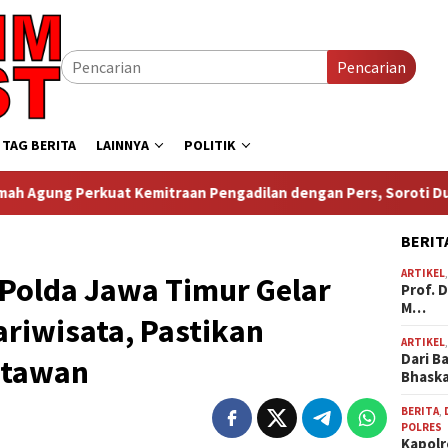
Pencarian
TAG BERITA
LAINNYA
POLITIK
traan Pengadilan dengan Pers, Soroti Dugaan Insiden di PN Wa
BERIT
ARTIKEL
 Polda Jawa Timur Gelar
Prof. 
M…
riwisata, Pastikan
ARTIKEL
Dari B
atawan
Bhask
BERITA
,
POLRES
Kapolr