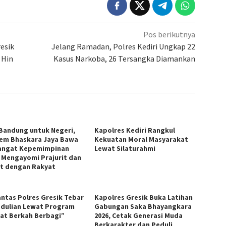
Pos berikutnya
esik
Jelang Ramadan, Polres Kediri Ungkap 22
 Hin
Kasus Narkoba, 26 Tersangka Diamankan
 Bandung untuk Negeri,
Kapolres Kediri Rangkul
em Bhaskara Jaya Bawa
Kekuatan Moral Masyarakat
ngat Kepemimpinan
Lewat Silaturahmi
 Mengayomi Prajurit dan
t dengan Rakyat
antas Polres Gresik Tebar
Kapolres Gresik Buka Latihan
dulian Lewat Program
Gabungan Saka Bhayangkara
at Berkah Berbagi”
2026, Cetak Generasi Muda
Berkarakter dan Peduli