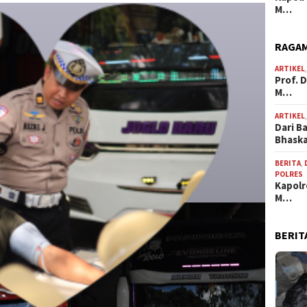
M…
RAGAM
ARTIKEL
Prof. 
M…
ARTIKEL
Dari B
Bhask
BERITA
,
POLRES
Kapolr
M…
BERIT