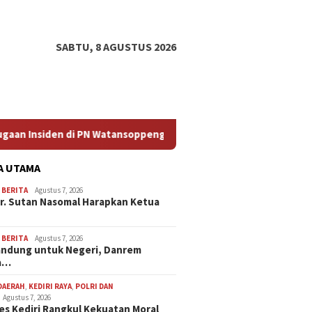
SABTU, 8 AGUSTUS 2026
tansoppeng
Dari Bandung untuk Negeri, Danrem Bhaskar
A UTAMA
,
BERITA
Agustus 7, 2026
Dr. Sutan Nasomal Harapkan Ketua
,
BERITA
Agustus 7, 2026
andung untuk Negeri, Danrem
a…
DAERAH
,
KEDIRI RAYA
,
POLRI DAN
Agustus 7, 2026
es Kediri Rangkul Kekuatan Moral