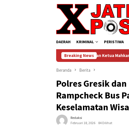
Loncat
ke
konten
DAERAH
KRIMINAL
PERISTIWA
Dr. Sutan Nasomal Harapkan Ketua Mahkamah Agung Perkuat Kemi
Breaking News
Beranda
Berita
Polres Gresik dan
Rampcheck Bus Pa
Keselamatan Wis
Redaksi
Februari 18, 2026
84 Dilihat