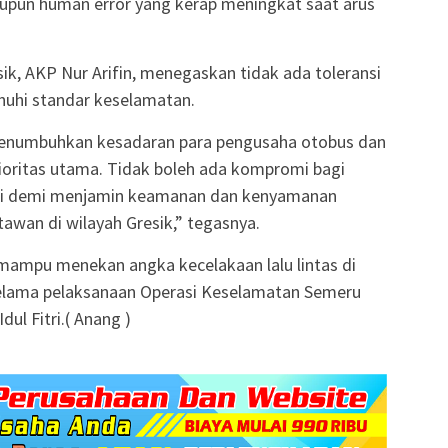
maupun human error yang kerap meningkat saat arus
ik, AKP Nur Arifin, menegaskan tidak ada toleransi
uhi standar keselamatan.
n menumbuhkan kesadaran para pengusaha otobus dan
ioritas utama. Tidak boleh ada kompromi bagi
. Ini demi menjamin keamanan dan kenyamanan
awan di wilayah Gresik,” tegasnya.
i mampu menekan angka kecelakaan lalu lintas di
selama pelaksanaan Operasi Keselamatan Semeru
l Fitri.( Anang )