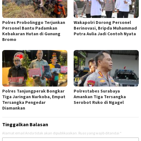
Polres Probolinggo Terjunkan
Wakapolri Dorong Personel
Personel Bantu Padamkan
Berinovasi, Bripda Muhammad
Kebakaran Hutan di Gunung
Putra Aulia Jadi Contoh Nyata
Bromo
Polres Tanjungperak Bongkar
Polrestabes Surabaya
Tiga Jaringan Narkoba, Empat
Amankan Tiga Tersangka
Tersangka Pengedar
Serobot Ruko di Ngagel
Diamankan
Tinggalkan Balasan
Alamat email Anda tidak akan dipublikasikan.
Ruas yang wajib ditandai
*