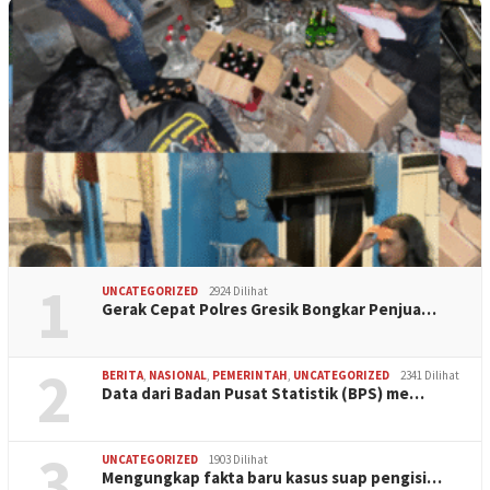
1
UNCATEGORIZED
2924 Dilihat
Gerak Cepat Polres Gresik Bongkar Penjua…
2
BERITA
,
NASIONAL
,
PEMERINTAH
,
UNCATEGORIZED
2341 Dilihat
Data dari Badan Pusat Statistik (BPS) me…
3
UNCATEGORIZED
1903 Dilihat
Mengungkap fakta baru kasus suap pengisi…