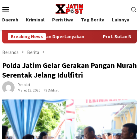
Loncat
Menu
ke
Mobile
konten
Daerah
Kriminal
Peristiwa
Tag Berita
Lainnya
P
Sewa Lahan Dipertanyakan
Breaking News
Prof. Sutan Nasomal Harapkan 
Beranda
Berita
Polda Jatim Gelar Gerakan Pangan Murah
Serentak Jelang Idulfitri
Redaksi
Maret 13, 2026
79 Dilihat