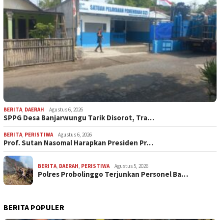
BERITA
,
DAERAH
Agustus 6, 2026
SPPG Desa Banjarwungu Tarik Disorot, Tra…
BERITA
,
PERISTIWA
Agustus 6, 2026
Prof. Sutan Nasomal Harapkan Presiden Pr…
BERITA
,
DAERAH
,
PERISTIWA
Agustus 5, 2026
Polres Probolinggo Terjunkan Personel Ba…
BERITA POPULER