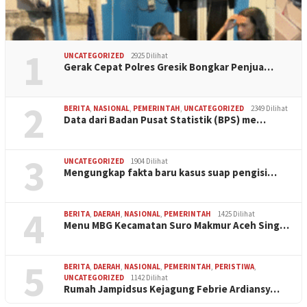
1
UNCATEGORIZED
2925 Dilihat
Gerak Cepat Polres Gresik Bongkar Penjua…
2
BERITA
,
NASIONAL
,
PEMERINTAH
,
UNCATEGORIZED
2349 Dilihat
Data dari Badan Pusat Statistik (BPS) me…
3
UNCATEGORIZED
1904 Dilihat
Mengungkap fakta baru kasus suap pengisi…
4
BERITA
,
DAERAH
,
NASIONAL
,
PEMERINTAH
1425 Dilihat
Menu MBG Kecamatan Suro Makmur Aceh Sing…
5
BERITA
,
DAERAH
,
NASIONAL
,
PEMERINTAH
,
PERISTIWA
,
UNCATEGORIZED
1142 Dilihat
Rumah Jampidsus Kejagung Febrie Ardiansy…