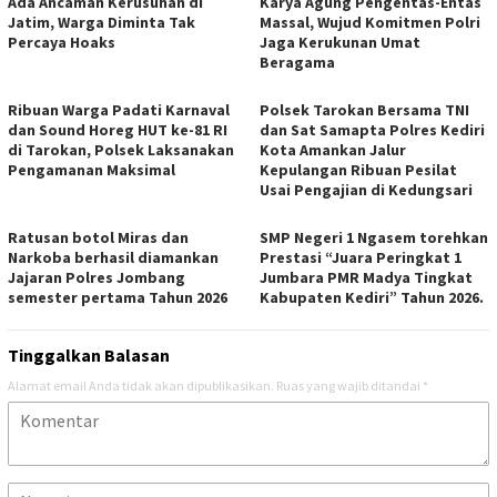
Ada Ancaman Kerusuhan di
Karya Agung Pengentas-Entas
Jatim, Warga Diminta Tak
Massal, Wujud Komitmen Polri
Percaya Hoaks
Jaga Kerukunan Umat
Beragama
Ribuan Warga Padati Karnaval
Polsek Tarokan Bersama TNI
dan Sound Horeg HUT ke-81 RI
dan Sat Samapta Polres Kediri
di Tarokan, Polsek Laksanakan
Kota Amankan Jalur
Pengamanan Maksimal
Kepulangan Ribuan Pesilat
Usai Pengajian di Kedungsari
Ratusan botol Miras dan
SMP Negeri 1 Ngasem torehkan
Narkoba berhasil diamankan
Prestasi “Juara Peringkat 1
Jajaran Polres Jombang
Jumbara PMR Madya Tingkat
semester pertama Tahun 2026
Kabupaten Kediri” Tahun 2026.
Tinggalkan Balasan
Alamat email Anda tidak akan dipublikasikan.
Ruas yang wajib ditandai
*