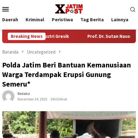
Loncat
Menu
ke
Mobile
konten
Daerah
Kriminal
Peristiwa
Tag Berita
Lainnya
P
wasan Industri Gresik
Breaking News
Prof. Dr. Sutan Nasomal Harapka
Beranda
Uncategorized
Polda Jatim Beri Bantuan Kemanusiaan
Warga Terdampak Erupsi Gunung
Semeru*
Redaksi
November 24, 2025
145 Dilihat